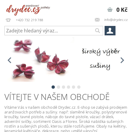
0 Kč
info@drydec.cz
+420 732 219 788
VÍTEJTE V NAŠEM OBCHODĚ
Vítáme Vás v našem obchodě Drydec.cz. E-shop se zabývá prodejem
aranžovacích potřeb a sušiny. např: slaměné kroužky, polystyrenové
kroužky, tavné pistole, náboje do tavné pistole, vázací drátek,
adventní svíčky, sortiment Oasis a Florex. Široká nabídka sušených
rostlin a sušených plodů, kterou stále rozšiřujeme. Obaly na květiny,
keramické květináče, dekorace, nebo umělé vánoční