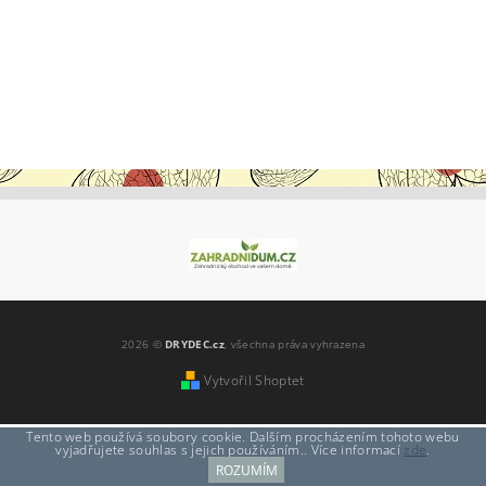
2026 ©
DRYDEC.cz
, všechna práva vyhrazena
Vytvořil Shoptet
Tento web používá soubory cookie. Dalším procházením tohoto webu
vyjadřujete souhlas s jejich používáním.. Více informací
zde
.
ROZUMÍM