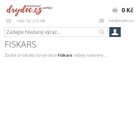
0 Kč
info@drydec.cz
+420 732 219 788
FISKARS
Žádné produkty od výrobce
Fiskars
nebyly nalezeny....