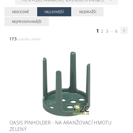
FILTR PODLE PARAMETRŮ, VLASTNOSTÍ A VÝROBCŮ
ABECEDNĚ
NEJLEVNĚJŠÍ
NEJDRAŽŠÍ
NEJPRODÁVANĚJŠÍ
1
...
2
3
6
173
položek celkem
OASIS PINHOLDER - NA ARANŽOVACÍ HMOTU
ZELENÝ