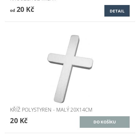
20 Kč
od
DETAIL
KŘÍŽ POLYSTYREN - MALÝ 20X14CM
20 Kč