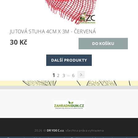
JUTOVÁ STUHA 4CM X 3M - ČERVENÁ
30 Kč
DALŠÍ PRODUKTY
1
...
2
3
6
2026 ©
DRYDEC.cz
, všechna práva vyhrazena