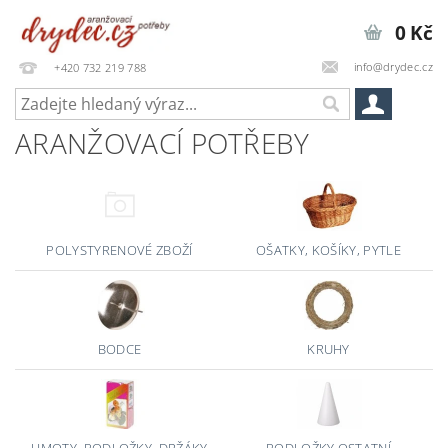
0 Kč
info@drydec.cz
+420 732 219 788
ARANŽOVACÍ POTŘEBY
POLYSTYRENOVÉ ZBOŽÍ
OŠATKY, KOŠÍKY, PYTLE
BODCE
KRUHY