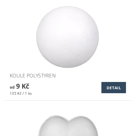
KOULE POLYSTYREN
9 Kč
od
DETAIL
135 Kč / 1 ks