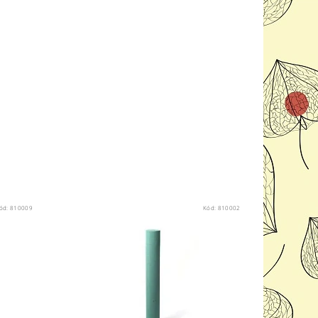
ód:
810009
Kód:
810002