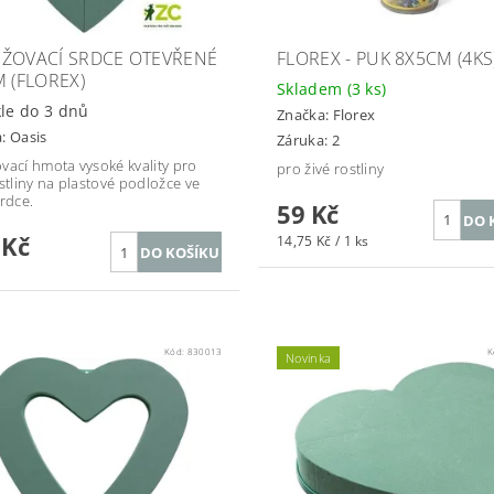
ŽOVACÍ SRDCE OTEVŘENÉ
FLOREX - PUK 8X5CM (4KS
M (FLOREX)
Skladem
(3 ks)
le do 3 dnů
Značka:
Florex
a:
Oasis
Záruka: 2
vací hmota vysoké kvality pro
pro živé rostliny
ostliny na plastové podložce ve
srdce.
59 Kč
 Kč
14,75 Kč / 1 ks
Kód:
830013
K
Novinka