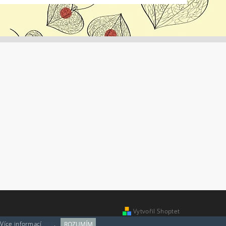
Vytvořil Shoptet
 Více informací
zde
.
ROZUMÍM