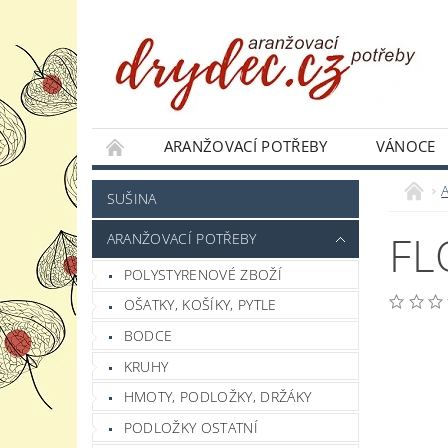
ARANŽOVACÍ POTŘEBY
VÁNOCE
JAK NAKUPOVAT
PODMÍNKY OCHRANY 
SUŠINA
FL
ARANŽOVACÍ POTŘEBY
POLYSTYRENOVÉ ZBOŽÍ
OŠATKY, KOŠÍKY, PYTLE
BODCE
KRUHY
HMOTY, PODLOŽKY, DRŽÁKY
PODLOŽKY OSTATNÍ