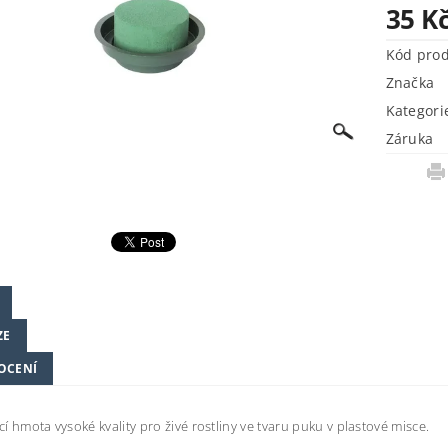
35 K
Kód pro
Značka
Kategori
Záruka
ZE
OCENÍ
í hmota vysoké kvality pro živé rostliny ve tvaru puku v plastové misce.