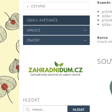
Rozměr:
OSTATNÍ
průmě
výška 
průmě
OBALY, KVĚTINÁČE
výška 
VÁNOCE
Barva:
ZNAČKY
tmavě ze
SOU
HLEDAT