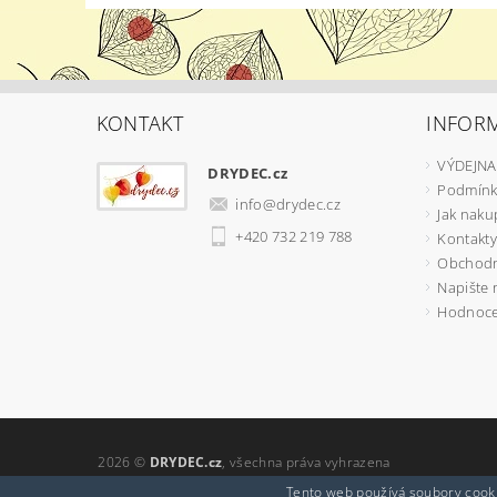
KONTAKT
INFOR
VÝDEJNA
DRYDEC.cz
Podmínk
info
@
drydec.cz
Jak naku
+420 732 219 788
Kontakty
Obchodn
Napište
Hodnoce
2026 ©
DRYDEC.cz
, všechna práva vyhrazena
Tento web používá soubory cooki