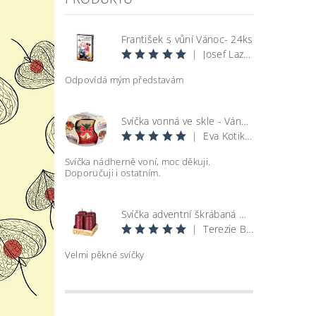
František s vůní Vánoc- 24ks
|
Josef Lazecký
Odpovídá mým představám
Svíčka vonná ve skle - Vánoce
|
Eva Kotikova
Svíčka nádherně voní, moc děkuji.
Vlož
Doporučuji i ostatním.
Svíčka adventní škrábaná metal lesk - bordó d4x8cm 4ks
|
Terezie Bohatová
Velmi pěkné svíčky