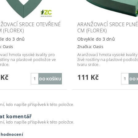
ŽOVACÍ SRDCE OTEVŘENÉ
ARANŽOVACÍ SRDCE PLNÉ
M (FLOREX)
CM (FLOREX)
le do 3 dnů
Obvykle do 3 dnů
a:
Oasis
Značka:
Oasis
vací hmota vysoké kvality pro
Aranžovací hmota vysoké kvality
ostliny na plastové podložce ve
živé rostliny na plastové podlož
srdce.
tvaru srdce.
 Kč
111 Kč
ní, kdo napíše příspěvek k této položce.
dat komentář
ní, kdo napíše příspěvek k této položce.
t hodnocení