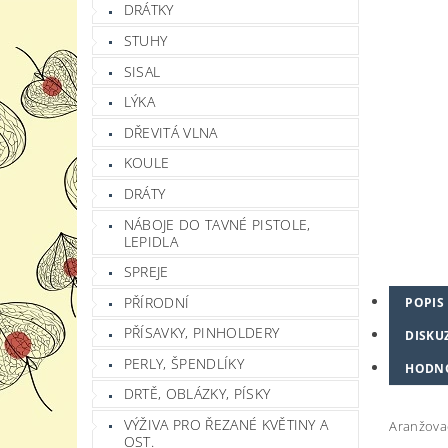
DRÁTKY
STUHY
SISAL
LÝKA
DŘEVITÁ VLNA
KOULE
DRÁTY
NÁBOJE DO TAVNÉ PISTOLE,
LEPIDLA
SPREJE
PŘÍRODNÍ
POPIS
PŘÍSAVKY, PINHOLDERY
DISKU
PERLY, ŠPENDLÍKY
HODN
DRTĚ, OBLÁZKY, PÍSKY
VÝŽIVA PRO ŘEZANÉ KVĚTINY A
Aranžovac
OST.