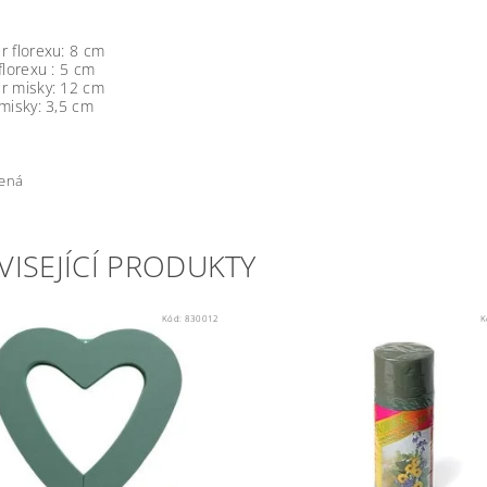
r florexu: 8 cm
florexu : 5 cm
r misky: 12 cm
misky: 3,5 cm
lená
VISEJÍCÍ PRODUKTY
Kód:
830012
K