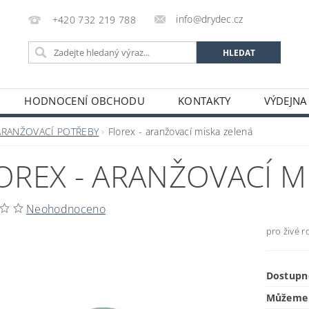
info@drydec.cz
+420 732 219 788
HODNOCENÍ OBCHODU
KONTAKTY
VÝDEJNA
OSOBNÍCH ÚDAJŮ
OBCHODNÍ PODMÍNKY
ARANŽOVACÍ POTŘEBY
Florex - aranžovací miska zelená
OREX - ARANŽOVACÍ M
Neohodnoceno
pro živé r
Dostupn
Můžeme 