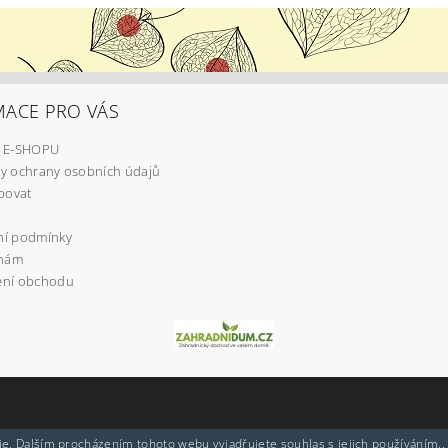
MACE PRO VÁS
 E-SHOPU
y ochrany osobních údajů
povat
í podmínky
 nám
ní obchodu
e. Dalším procházením tohoto webu vyjadřujete souhlas s jejich používáním..