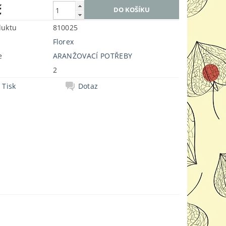
č
duktu
810025
Florex
e
ARANŽOVACÍ POTŘEBY
2
Tisk
Dotaz