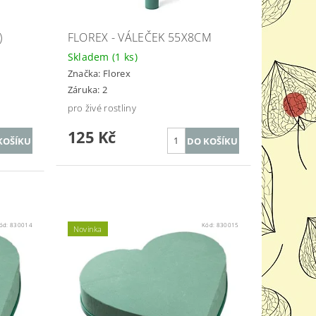
)
FLOREX - VÁLEČEK 55X8CM
Skladem
(1 ks)
Značka:
Florex
Záruka: 2
pro živé rostliny
125 Kč
ód:
830014
Kód:
830015
Novinka