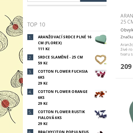
ARAN
25 C
TOP 10
Obvyk
Značk
ARANŽOVACÍ SRDCE PLNÉ 16
CM (FLOREX)
Aranžo
111 Kč
živé r
tvaru 
SRDCE SLAMĚNÉ - 25 CM
59 Kč
209
COTTON FLOWER FUCHSIA
6KS
29 Kč
COTTON FLOWER ORANGE
6KS
29 Kč
COTTON FLOWER RUSTIK
FIALOVÁ 6KS
29 Kč
BRACHYCITON POPULNEUS