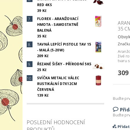
RED 4KS
39 Kč
FLOREX - ARANŽOVACÍ
ARAN
HMOTA - SAMOSTATNĚ
35 C
BALENÁ
35 Kč
Obvyk
Značk
TAVNÁ LEPÍCÍ PISTOLE TAV 15
- MALÁ (5-20W)
Aranžo
živé r
209 Kč
tvaru 
ŘEZANÉ ŠIŠKY - PŘÍRODNÍ 5KS
25 Kč
309
SVÍČKA METALIC VÁLEC
RUSTIKÁLNÍ D7X12CM
ČERVENÁ
139 Kč
Buďte prv
Při
Buďte prv
POSLEDNÍ HODNOCENÍ
Přida
PRODUKTŮ