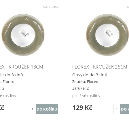
Kód:
810015
K
EX - KROUŽEK 18CM
FLOREX - KROUŽEK 25CM
le do 3 dnů
Obvykle do 3 dnů
a:
Florex
Značka:
Florex
: 2
Záruka: 2
é rostliny
pro živé rostliny
Kč
129 Kč