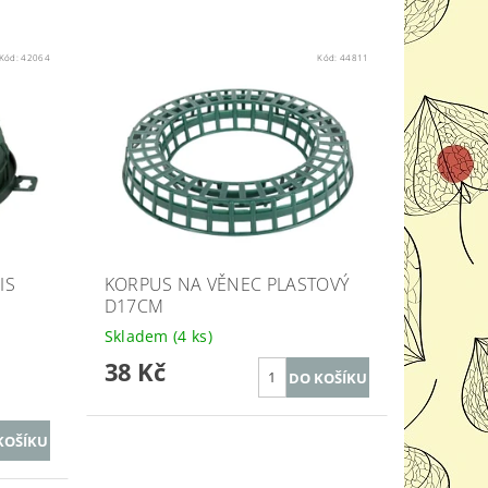
Kód:
42064
Kód:
44811
IS
KORPUS NA VĚNEC PLASTOVÝ
D17CM
Skladem
(4 ks)
38 Kč