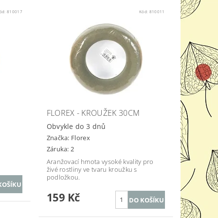
ód:
810017
Kód:
810011
FLOREX - KROUŽEK 30CM
Obvykle do 3 dnů
Značka:
Florex
Záruka: 2
Aranžovací hmota vysoké kvality pro
živé rostliny ve tvaru kroužku s
podložkou.
159 Kč