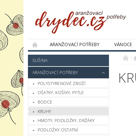
ARANŽOVACÍ POTŘEBY
VÁNOCE
JAK NAKUPOVAT
PODMÍNKY OCHRANY 
SUŠINA
KR
ARANŽOVACÍ POTŘEBY
POLYSTYRENOVÉ ZBOŽÍ
OŠATKY, KOŠÍKY, PYTLE
BODCE
KRUHY
HMOTY, PODLOŽKY, DRŽÁKY
PODLOŽKY OSTATNÍ