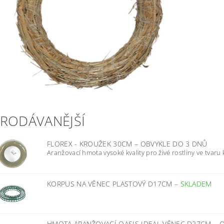
PRODÁVANĚJŠÍ
FLOREX - KROUŽEK 30CM
–
OBVYKLE DO 3 DNŮ
Aranžovací hmota vysoké kvality pro živé rostliny ve tvaru 
KORPUS NA VĚNEC PLASTOVÝ D17CM
–
SKLADEM
HMOTA ARANŽOVACÍ OASIS IDEAL VĚNEC D27CM
–
O