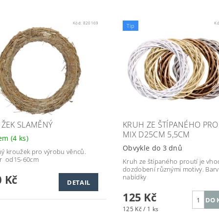
Kód:
820169
K
Tip
ŽEK SLAMĚNÝ
KRUH ZE ŠTÍPANÉHO PRO
MIX D25CM 5,5CM
dem
(4 ks)
Obvykle do 3 dnů
ý kroužek pro výrobu věnců.
r od15-60cm
Kruh ze štípaného proutí je vho
dozdobení různými motivy. Barva
 Kč
nabídky
DETAIL
125 Kč
125 Kč / 1 ks