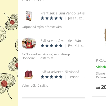
František s vůní Vánoc- 24ks
|
Josef Lazecký
Odpovídá mým představám
Svíčka vonná ve skle - Vánoce
|
Eva Kotikova
Svíčka nádherně voní, moc děkuji.
Doporučuji i ostatním.
KROU
Skla
Svíčka adventní škrábaná metal lesk - bordó d4x8cm 4ks
Slaměn
|
Terezie Bohatová
Průmě
Velmi pěkné svíčky
20
od