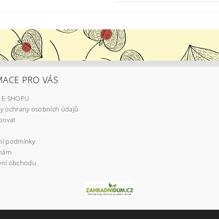
MACE PRO VÁS
 E-SHOPU
y ochrany osobních údajů
povat
í podmínky
 nám
ní obchodu