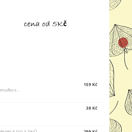
159 Kč
kroužku s...
38 Kč
299 Kč
BVYKLE DO 3 DNŮ