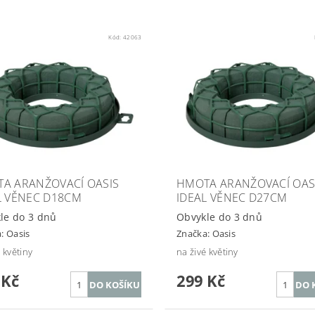
Kód:
42063
A ARANŽOVACÍ OASIS
HMOTA ARANŽOVACÍ OAS
L VĚNEC D18CM
IDEAL VĚNEC D27CM
le do 3 dnů
Obvykle do 3 dnů
a:
Oasis
Značka:
Oasis
 květiny
na živé květiny
 Kč
299 Kč