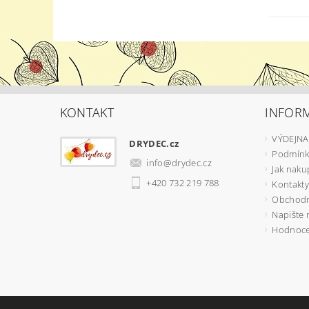
KONTAKT
INFOR
VÝDEJNA
DRYDEC.cz
Podmínk
info
@
drydec.cz
Jak naku
+420 732 219 788
Kontakty
Obchodn
Napište
Hodnoce