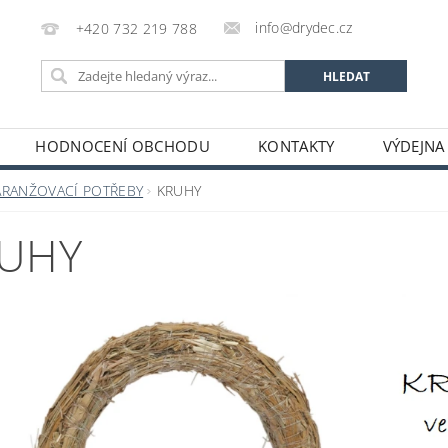
info@drydec.cz
+420 732 219 788
HODNOCENÍ OBCHODU
KONTAKTY
VÝDEJNA
OSOBNÍCH ÚDAJŮ
OBCHODNÍ PODMÍNKY
ARANŽOVACÍ POTŘEBY
KRUHY
UHY