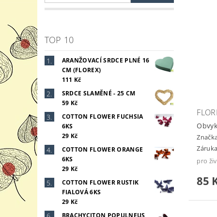
TOP 10
ARANŽOVACÍ SRDCE PLNÉ 16
CM (FLOREX)
111 Kč
SRDCE SLAMĚNÉ - 25 CM
59 Kč
FLOR
COTTON FLOWER FUCHSIA
Obvyk
6KS
29 Kč
Značk
Záruka
COTTON FLOWER ORANGE
6KS
pro živ
29 Kč
85 
COTTON FLOWER RUSTIK
FIALOVÁ 6KS
29 Kč
BRACHYCITON POPULNEUS