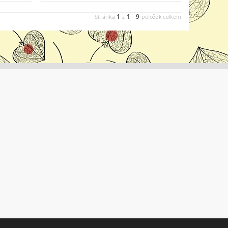
1
1
9
Stránka
z
-
položek celkem