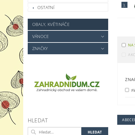
3.
OSTATNÍ
OBALY, KVĚTINÁČE
VÁNOCE
NA 
ZNAČKY
AK
ZNA
Fl
HLEDAT
ABECE