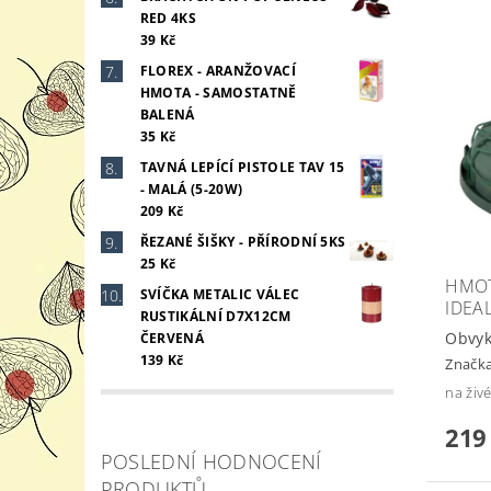
RED 4KS
39 Kč
FLOREX - ARANŽOVACÍ
HMOTA - SAMOSTATNĚ
BALENÁ
35 Kč
TAVNÁ LEPÍCÍ PISTOLE TAV 15
- MALÁ (5-20W)
209 Kč
ŘEZANÉ ŠIŠKY - PŘÍRODNÍ 5KS
25 Kč
HMOT
SVÍČKA METALIC VÁLEC
IDEA
RUSTIKÁLNÍ D7X12CM
Obvyk
ČERVENÁ
139 Kč
Značk
na živé
219
POSLEDNÍ HODNOCENÍ
PRODUKTŮ