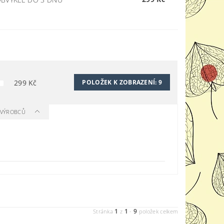
299
Kč
POLOŽEK K ZOBRAZENÍ:
9
A VÝROBCŮ
1
1
9
Stránka
z
-
položek celkem