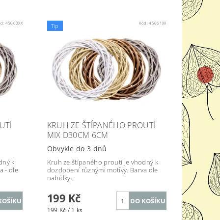
ód:
45060XX
Kód:
45061XX
Tip
UTÍ
KRUH ZE ŠTÍPANÉHO PROUTÍ
MIX D30CM 6CM
Obvykle do 3 dnů
dný k
Kruh ze štípaného proutí je vhodný k
 - dle
dozdobení různými motivy. Barva dle
nabídky.
199 Kč
199 Kč / 1 ks