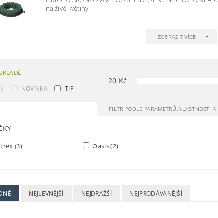
na živé květiny
ZOBRAZIT VÍCE
SKLADĚ
20
Kč
CE
NOVINKA
TIP
FILTR PODLE PARAMETRŮ, VLASTNOSTÍ 
ČKY
orex
(3)
Oasis
(2)
DNĚ
NEJLEVNĚJŠÍ
NEJDRAŽŠÍ
NEJPRODÁVANĚJŠÍ