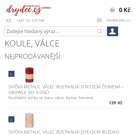
0 Kč
info@drydec.cz
+420 732 219 788
KOULE, VÁLCE
NEJPRODÁVANĚJŠÍ
1.
SVÍČKA METALIC VÁLEC RUSTIKÁLNÍ D7X12CM ČERVENÁ
–
OBVYKLE DO 3 DNŮ
Rustikální svíčka ve tvaru válce. Barva: červená.
139 Kč
2.
SVÍČKA METALIC VÁLEC RUSTIKÁLNÍ D7X12CM RŮŽOVO