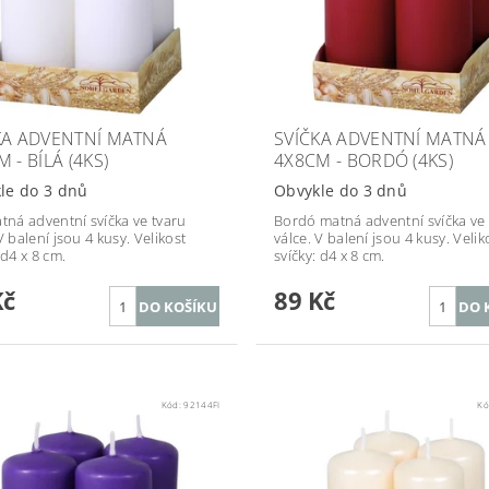
KA ADVENTNÍ MATNÁ
SVÍČKA ADVENTNÍ MATNÁ
 - BÍLÁ (4KS)
4X8CM - BORDÓ (4KS)
le do 3 dnů
Obvykle do 3 dnů
atná adventní svíčka ve tvaru
Bordó matná adventní svíčka ve 
V balení jsou 4 kusy. Velikost
válce. V balení jsou 4 kusy. Velik
 d4 x 8 cm.
svíčky: d4 x 8 cm.
Kč
89 Kč
Kód:
92144FI
Kó