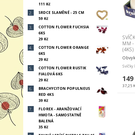
111 Kč
SRDCE SLAMĚNÉ - 25 CM
59 Kč
COTTON FLOWER FUCHSIA
6KS
SVÍČ
29 Kč
MM -
COTTON FLOWER ORANGE
(4KS)
6KS
Obvyk
29 Kč
Svíčky
COTTON FLOWER RUSTIK
FIALOVÁ 6KS
149
29 Kč
37,25 K
BRACHYCITON POPULNEUS
RED 4KS
39 Kč
FLOREX - ARANŽOVACÍ
HMOTA - SAMOSTATNĚ
BALENÁ
35 Kč