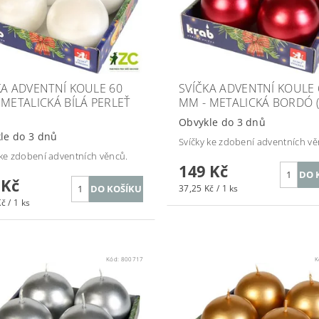
KA ADVENTNÍ KOULE 60
SVÍČKA ADVENTNÍ KOULE 
 METALICKÁ BÍLÁ PERLEŤ
MM - METALICKÁ BORDÓ (
Obvykle do 3 dnů
le do 3 dnů
Svíčky ke zdobení adventních vě
 ke zdobení adventních věnců.
149 Kč
 Kč
37,25 Kč / 1 ks
č / 1 ks
Kód:
800717
K