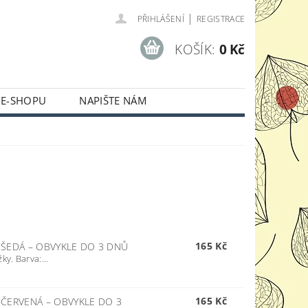
|
PŘIHLÁŠENÍ
REGISTRACE
KOŠÍK:
0 Kč
 E-SHOPU
NAPIŠTE NÁM
165 Kč
 ŠEDÁ
–
OBVYKLE DO 3 DNŮ
y. Barva:...
165 Kč
M ČERVENÁ
–
OBVYKLE DO 3