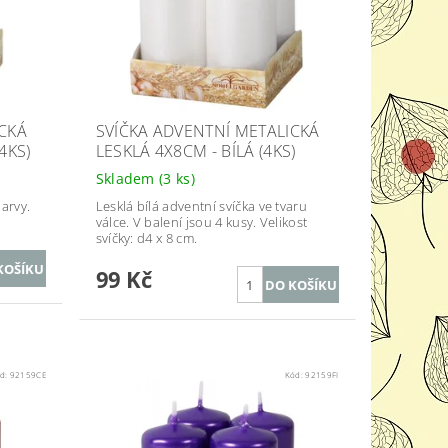
ICKÁ
SVÍČKA ADVENTNÍ METALICKÁ
4KS)
LESKLÁ 4X8CM - BÍLÁ (4KS)
Skladem
(3 ks)
barvy.
Lesklá bílá adventní svíčka ve tvaru
válce. V balení jsou 4 kusy. Velikost
svíčky: d4 x 8 cm.
99 Kč
d:
92159CE
Kód:
92159FI