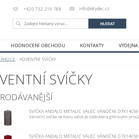
info@drydec.cz
+420 732 219 788
HODNOCENÍ OBCHODU
KONTAKTY
VÝDEJNA
OSOBNÍCH ÚDAJŮ
OBCHODNÍ PODMÍNKY
VÁNOCE
ADVENTNÍ SVÍČKY
VENTNÍ SVÍČKY
PRODÁVANĚJŠÍ
SVÍČKA ANDALO METALIC VÁLEC VÁNOČNÍ D7X14CM
Vánoční svíčka ve tvaru válce je ozdobena glitrovými proužk
SVÍČKA ANDALO METALIC VÁLEC VÁNOČNÍ D7X14C