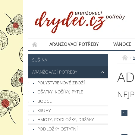
ARANŽOVACÍ POTŘEBY
VÁNOCE
JAK NAKUPOVAT
PODMÍNKY OCHRANY 
SUŠINA
AD
ARANŽOVACÍ POTŘEBY
POLYSTYRENOVÉ ZBOŽÍ
NEJ
OŠATKY, KOŠÍKY, PYTLE
BODCE
KRUHY
1.
HMOTY, PODLOŽKY, DRŽÁKY
PODLOŽKY OSTATNÍ