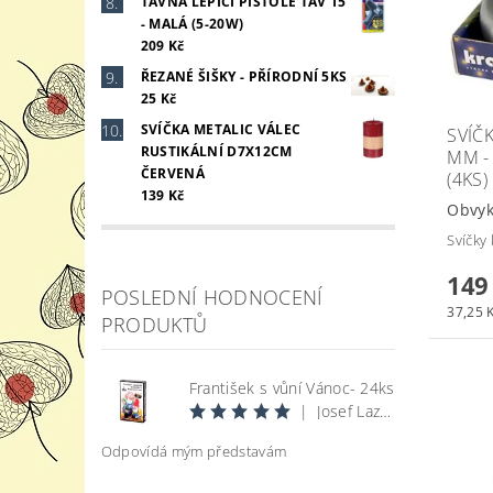
TAVNÁ LEPÍCÍ PISTOLE TAV 15
- MALÁ (5-20W)
209 Kč
ŘEZANÉ ŠIŠKY - PŘÍRODNÍ 5KS
25 Kč
SVÍČKA METALIC VÁLEC
SVÍČ
RUSTIKÁLNÍ D7X12CM
MM -
ČERVENÁ
(4KS)
139 Kč
Obvyk
Svíčky
149
POSLEDNÍ HODNOCENÍ
37,25 K
PRODUKTŮ
František s vůní Vánoc- 24ks
|
Josef Lazecký
Odpovídá mým představám