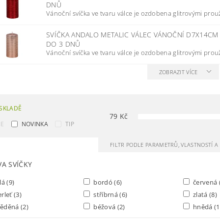
DNŮ
Vánoční svíčka ve tvaru válce je ozdobena glitrovými proužk
SVÍČKA ANDALO METALIC VÁLEC VÁNOČNÍ D7X14C
DO 3 DNŮ
Vánoční svíčka ve tvaru válce je ozdobena glitrovými proužk
ZOBRAZIT VÍCE
SKLADĚ
79
Kč
CE
NOVINKA
TIP
FILTR PODLE PARAMETRŮ, VLASTNOSTÍ 
VA SVÍČKY
lá
(9)
bordó
(6)
červená
rleť
(3)
stříbrná
(6)
zlatá
(8)
ěděná
(2)
béžová
(2)
hnědá
(1