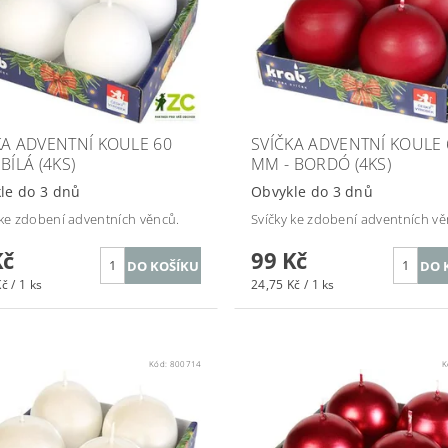
KA ADVENTNÍ KOULE 60
SVÍČKA ADVENTNÍ KOULE 
BÍLÁ (4KS)
MM - BORDÓ (4KS)
le do 3 dnů
Obvykle do 3 dnů
 ke zdobení adventních věnců.
Svíčky ke zdobení adventních vě
Kč
99 Kč
č / 1 ks
24,75 Kč / 1 ks
Kód:
800714
K