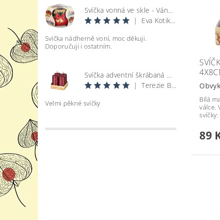
Svíčka vonná ve skle - Vánoce
|
Eva Kotikova
Svíčka nádherně voní, moc děkuji.
Doporučuji i ostatním.
SVÍČ
4X8CM
Svíčka adventní škrábaná metal lesk - bordó d4x8cm 4ks
|
Terezie Bohatová
Obvyk
Bílá m
Velmi pěkné svíčky
válce. 
svíčky:
89 