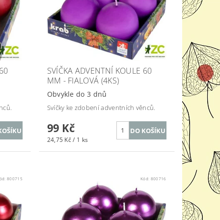
60
SVÍČKA ADVENTNÍ KOULE 60
MM - FIALOVÁ (4KS)
Obvykle do 3 dnů
nců.
Svíčky ke zdobení adventních věnců.
99 Kč
24,75 Kč / 1 ks
ód:
800715
Kód:
800716