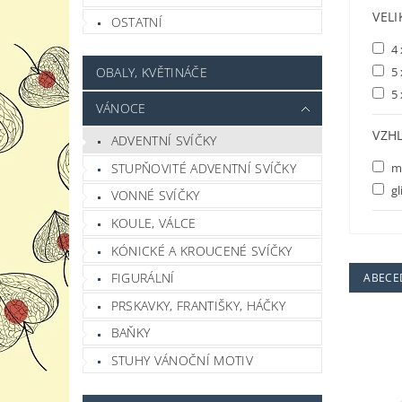
VELI
OSTATNÍ
4 
5 
OBALY, KVĚTINÁČE
5 
VÁNOCE
VZHL
ADVENTNÍ SVÍČKY
STUPŇOVITÉ ADVENTNÍ SVÍČKY
m
gl
VONNÉ SVÍČKY
KOULE, VÁLCE
KÓNICKÉ A KROUCENÉ SVÍČKY
FIGURÁLNÍ
ABECE
PRSKAVKY, FRANTIŠKY, HÁČKY
BAŇKY
STUHY VÁNOČNÍ MOTIV