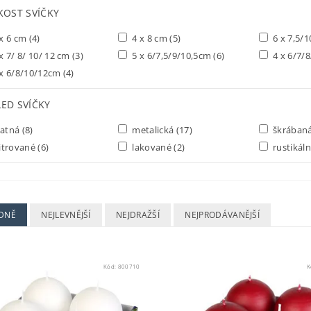
KOST SVÍČKY
x 6 cm
(4)
4 x 8 cm
(5)
6 x 7,5/
x 7/ 8/ 10/ 12 cm
(3)
5 x 6/7,5/9/10,5cm
(6)
4 x 6/7/
x 6/8/10/12cm
(4)
ED SVÍČKY
atná
(8)
metalická
(17)
škrában
itrované
(6)
lakované
(2)
rustikál
DNĚ
NEJLEVNĚJŠÍ
NEJDRAŽŠÍ
NEJPRODÁVANĚJŠÍ
Kód:
800710
K