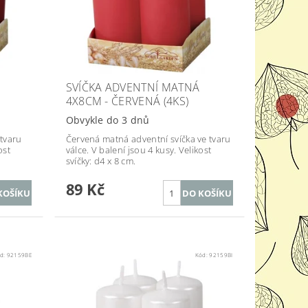
SVÍČKA ADVENTNÍ MATNÁ
4X8CM - ČERVENÁ (4KS)
Obvykle do 3 dnů
tvaru
Červená matná adventní svíčka ve tvaru
ost
válce. V balení jsou 4 kusy. Velikost
svíčky: d4 x 8 cm.
89 Kč
d:
92159BE
Kód:
92159BI