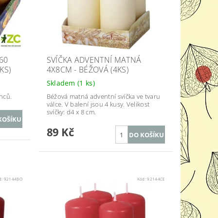
60
SVÍČKA ADVENTNÍ MATNÁ
KS)
4X8CM - BÉŽOVÁ (4KS)
Skladem
(1 ks)
nců.
Béžová matná adventní svíčka ve tvaru
válce. V balení jsou 4 kusy. Velikost
svíčky: d4 x 8 cm.
89 Kč
d:
92144BO
Kód:
92144CE