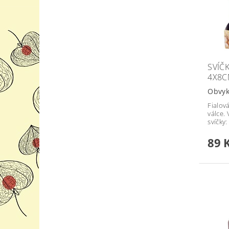
SVÍČ
4X8CM
Obvyk
Fialov
válce. 
svíčky:
89 