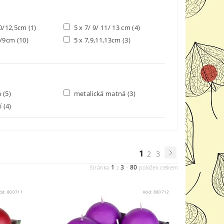
10/12,5cm
(1)
5 x 7/ 9/ 11/ 13 cm
(4)
8/9cm
(10)
5 x 7,9,11,13cm
(3)
á
(5)
metalická matná
(3)
ní
(4)
1
2
3
1
3
80
Stránka
z
-
položek celkem
ód:
800711
Kód:
800712