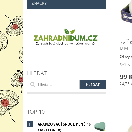
ZNAČKY
SVÍČ
MM - 
Obvyk
Svíčky
HLEDAT
99 
24,75 K
TOP 10
ARANŽOVACÍ SRDCE PLNÉ 16
CM (FLOREX)