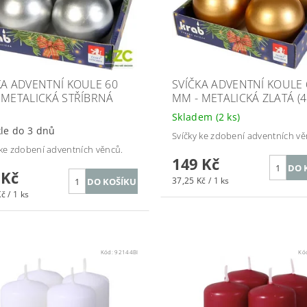
KA ADVENTNÍ KOULE 60
SVÍČKA ADVENTNÍ KOULE 
 METALICKÁ STŘÍBRNÁ
MM - METALICKÁ ZLATÁ (4
Skladem
(2 ks)
le do 3 dnů
Svíčky ke zdobení adventních vě
 ke zdobení adventních věnců.
149 Kč
 Kč
37,25 Kč / 1 ks
č / 1 ks
Kód:
92144BI
Kó