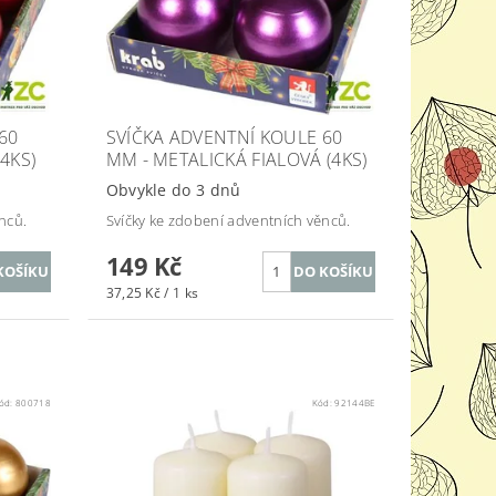
60
SVÍČKA ADVENTNÍ KOULE 60
4KS)
MM - METALICKÁ FIALOVÁ (4KS)
Obvykle do 3 dnů
nců.
Svíčky ke zdobení adventních věnců.
149 Kč
37,25 Kč / 1 ks
ód:
800718
Kód:
92144BE