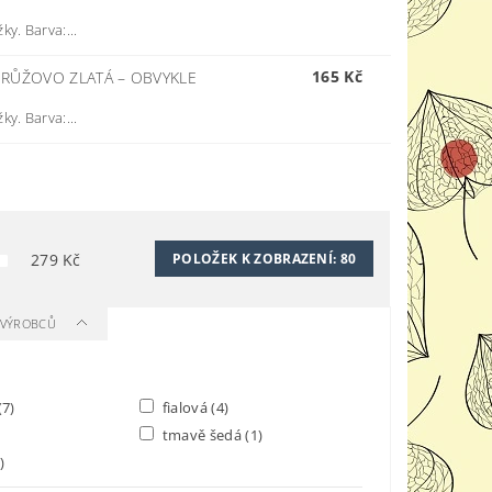
y. Barva:...
165 Kč
M RŮŽOVO ZLATÁ
–
OBVYKLE
y. Barva:...
279
Kč
POLOŽEK K ZOBRAZENÍ:
80
A VÝROBCŮ
(7)
fialová
(4)
tmavě šedá
(1)
)