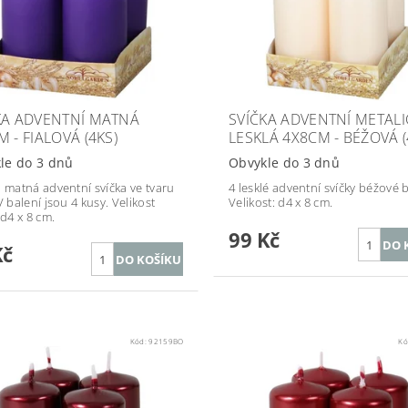
KA ADVENTNÍ MATNÁ
SVÍČKA ADVENTNÍ METAL
 - FIALOVÁ (4KS)
LESKLÁ 4X8CM - BÉŽOVÁ (
le do 3 dnů
Obvykle do 3 dnů
á matná adventní svíčka ve tvaru
4 lesklé adventní svíčky béžové 
V balení jsou 4 kusy. Velikost
Velikost: d4 x 8 cm.
 d4 x 8 cm.
99 Kč
Kč
Kód:
92159BO
Kó