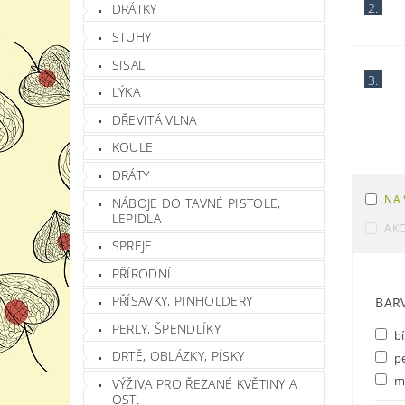
2.
DRÁTKY
STUHY
SISAL
3.
LÝKA
DŘEVITÁ VLNA
KOULE
DRÁTY
NA 
NÁBOJE DO TAVNÉ PISTOLE,
LEPIDLA
AK
SPREJE
PŘÍRODNÍ
PŘÍSAVKY, PINHOLDERY
BAR
PERLY, ŠPENDLÍKY
bí
DRTĚ, OBLÁZKY, PÍSKY
pe
m
VÝŽIVA PRO ŘEZANÉ KVĚTINY A
OST.