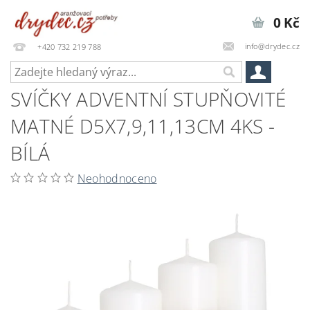
0 Kč
info@drydec.cz
+420 732 219 788
SVÍČKY ADVENTNÍ STUPŇOVITÉ
MATNÉ D5X7,9,11,13CM 4KS -
BÍLÁ
Neohodnoceno