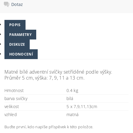
Dotaz
POPIS
PARAMETRY
DISKUZE
HODNOCENÍ
Matné bílé adventní svíčky setříděné podle výšky.
Průměr 5 cm, výška: 7, 9, 11 a 13 cm.
Hmotnost
0.4 kg
barva svíčky
bílá
velikost
5 x 7,9,11,13cm
vzhled
matná
Buďte první, kdo napíše příspěvek k této položce.