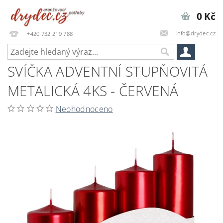
0 Kč
info@drydec.cz
+420 732 219 788
SVÍČKA ADVENTNÍ STUPŇOVITÁ
METALICKÁ 4KS - ČERVENÁ
Neohodnoceno