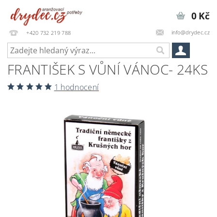
0 Kč
info@drydec.cz
+420 732 219 788
FRANTIŠEK S VŮNÍ VÁNOC- 24KS
1 hodnocení