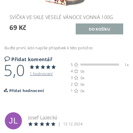
SVÍČKA VE SKLE VESELÉ VÁNOCE VONNÁ 100G
69 Kč
Buďte první, kdo napíše příspěvek k této položce.
Přidat komentář
5,0
5
1x
4
0x
1 hodnocení
3
0x
2
0x
Přidat hodnocení
1
0x
Josef Lazecký
JL
|
12.12.2024