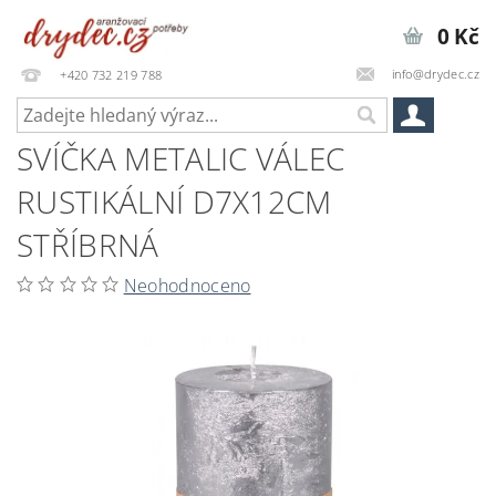
0 Kč
info@drydec.cz
+420 732 219 788
SVÍČKA METALIC VÁLEC
RUSTIKÁLNÍ D7X12CM
STŘÍBRNÁ
Neohodnoceno