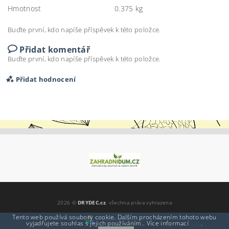
Hmotnost
0.375 kg
Buďte první, kdo napíše příspěvek k této položce.
Přidat komentář
Buďte první, kdo napíše příspěvek k této položce.
Přidat hodnocení
2026 ©
DRYDEC.cz
, všechna práva vyhrazena
Tento web používá soubory cookie. Dalším procházením tohoto webu
Vytvořil Shoptet
vyjadřujete souhlas s jejich používáním.. Více informací
zde
.