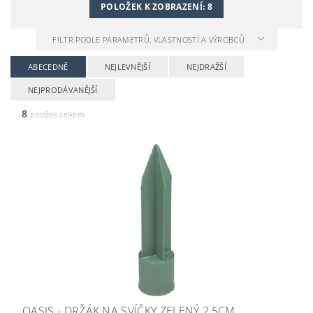
POLOŽEK K ZOBRAZENÍ:
8
FILTR PODLE PARAMETRŮ, VLASTNOSTÍ A VÝROBCŮ
ABECEDNĚ
NEJLEVNĚJŠÍ
NEJDRAŽŠÍ
NEJPRODÁVANĚJŠÍ
8
položek celkem
OASIS - DRŽÁK NA SVÍČKY ZELENÝ 2,5CM