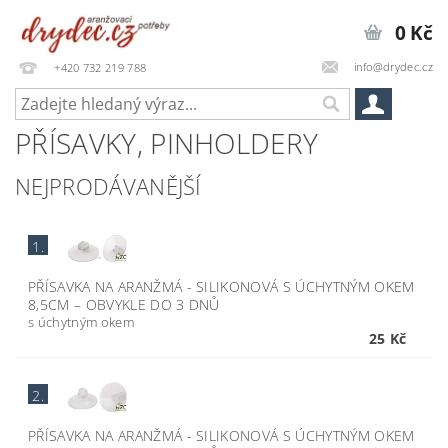
0 Kč
info@drydec.cz
+420 732 219 788
PŘÍSAVKY, PINHOLDERY
NEJPRODÁVANĚJŠÍ
1.
PŘÍSAVKA NA ARANŽMÁ - SILIKONOVÁ S ÚCHYTNÝM OKEM
8,5CM
–
OBVYKLE DO 3 DNŮ
s úchytným okem
25 Kč
2.
PŘÍSAVKA NA ARANŽMÁ - SILIKONOVÁ S ÚCHYTNÝM OKEM