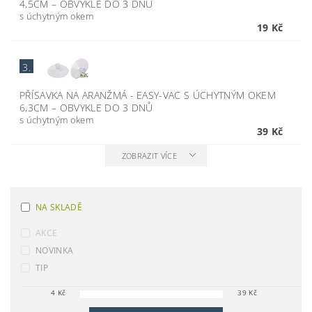
4,5CM
–
OBVYKLE DO 3 DNŮ
s úchytným okem
19 Kč
3.
PŘÍSAVKA NA ARANŽMÁ - EASY-VAC S ÚCHYTNÝM OKEM
6,3CM
–
OBVYKLE DO 3 DNŮ
s úchytným okem
39 Kč
ZOBRAZIT VÍCE
NA SKLADĚ
AKCE
NOVINKA
TIP
4
Kč
39
Kč