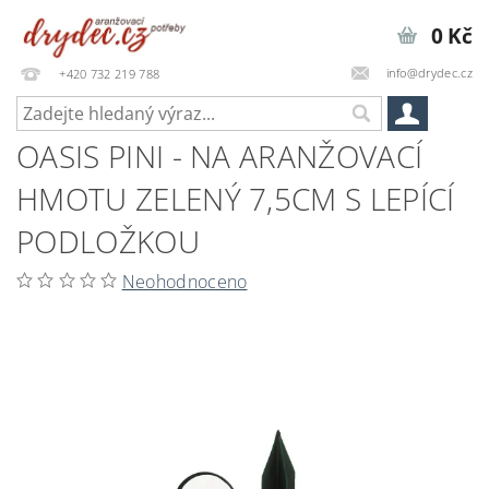
0 Kč
info@drydec.cz
+420 732 219 788
OASIS PINI - NA ARANŽOVACÍ
HMOTU ZELENÝ 7,5CM S LEPÍCÍ
PODLOŽKOU
Neohodnoceno