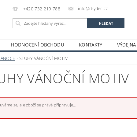
info@drydec.cz
+420 732 219 788
HODNOCENÍ OBCHODU
KONTAKTY
VÝDEJNA
OSOBNÍCH ÚDAJŮ
OBCHODNÍ PODMÍNKY
VÁNOCE
STUHY VÁNOČNÍ MOTIV
UHY VÁNOČNÍ MOTIV
váme se, ale zboží se právě připravuje...