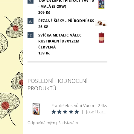
TAVNÁ LEPÍCÍ PISTOLE TAV 15
- MALÁ (5-20W)
209 Kč
ŘEZANÉ ŠIŠKY - PŘÍRODNÍ 5KS
25 Kč
SVÍČKA METALIC VÁLEC
RUSTIKÁLNÍ D7X12CM
ČERVENÁ
139 Kč
POSLEDNÍ HODNOCENÍ
PRODUKTŮ
František s vůní Vánoc- 24ks
|
Josef Lazecký
Odpovídá mým představám