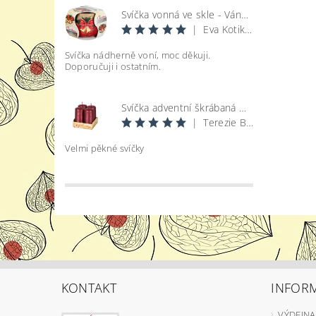
Svíčka vonná ve skle - Vánoce
|
Eva Kotikova
Svíčka nádherně voní, moc děkuji.
Doporučuji i ostatním.
Svíčka adventní škrábaná metal lesk - bordó d4x8cm 4ks
|
Terezie Bohatová
Velmi pěkné svíčky
KONTAKT
INFOR
VÝDEJNA