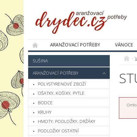
ARANŽOVACÍ POTŘEBY
VÁNOCE
JAK NAKUPOVAT
PODMÍNKY OCHRANY 
SUŠINA
ST
ARANŽOVACÍ POTŘEBY
POLYSTYRENOVÉ ZBOŽÍ
OŠATKY, KOŠÍKY, PYTLE
BODCE
Omlou
KRUHY
HMOTY, PODLOŽKY, DRŽÁKY
PODLOŽKY OSTATNÍ