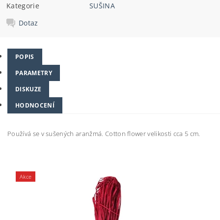
Kategorie
SUŠINA
Dotaz
POPIS
PARAMETRY
DISKUZE
HODNOCENÍ
Používá se v sušených aranžmá. Cotton flower velikosti cca 5 cm.
Akce