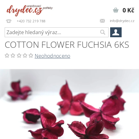
0 Kč
info@drydec.cz
+420 732 219 788
COTTON FLOWER FUCHSIA 6KS
Neohodnoceno