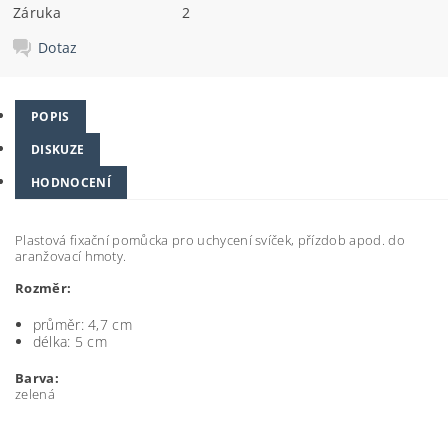
Záruka
2
Dotaz
POPIS
DISKUZE
HODNOCENÍ
Plastová fixační pomůcka pro uchycení svíček, přízdob apod. do
aranžovací hmoty.
Rozměr:
průměr: 4,7 cm
délka: 5 cm
Barva:
zelená