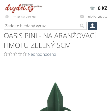
0 Kč
info@drydec.cz
+420 732 219 788
OASIS PINI - NA ARANŽOVACÍ
HMOTU ZELENÝ 5CM
Neohodnoceno