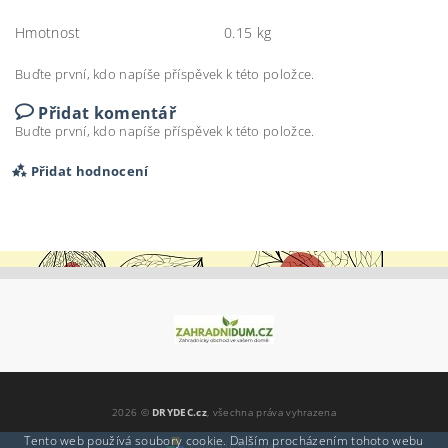
Hmotnost
0.15 kg
Buďte první, kdo napíše příspěvek k této položce.
Přidat komentář
Buďte první, kdo napíše příspěvek k této položce.
Přidat hodnocení
2026 ©
DRYDEC.cz
, všechna práva vyhrazena
Tento web používá soubory cookie. Dalším procházením tohoto webu
Vytvořil Shoptet