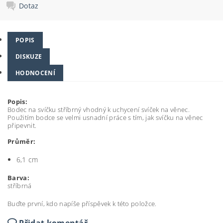
Dotaz
POPIS
DISKUZE
HODNOCENÍ
Popis:
Bodec na svíčku stříbrný vhodný k uchycení svíček na věnec.
Použitím bodce se velmi usnadní práce s tím, jak svíčku na věnec
připevnit.
Průměr:
6,1 cm
Barva:
stříbrná
Buďte první, kdo napíše příspěvek k této položce.