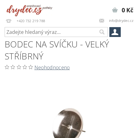
0 Kč
info@drydec.cz
+420 732 219 788
BODEC NA SVÍČKU - VELKÝ
STŘÍBRNÝ
Neohodnoceno