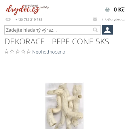
0 Kč
info@drydec.cz
+420 732 219 788
DEKORACE - PEPE CONE 5KS
Neohodnoceno