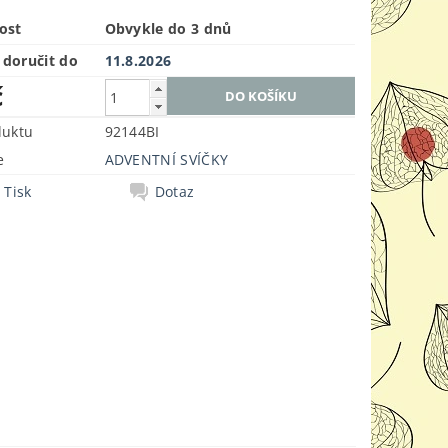
ost
Obvykle do 3 dnů
doručit do
11.8.2026
č
duktu
92144BI
e
ADVENTNÍ SVÍČKY
Tisk
Dotaz