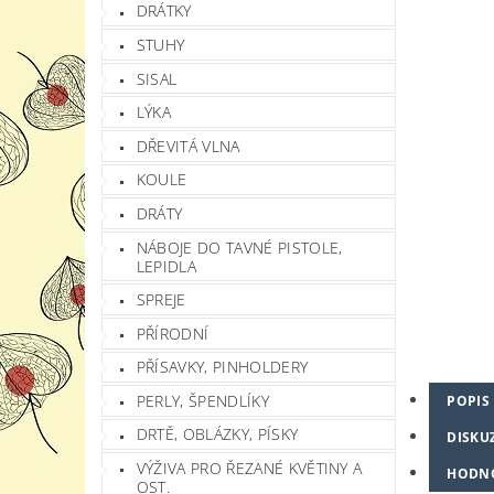
DRÁTKY
STUHY
SISAL
LÝKA
DŘEVITÁ VLNA
KOULE
DRÁTY
NÁBOJE DO TAVNÉ PISTOLE,
LEPIDLA
SPREJE
PŘÍRODNÍ
PŘÍSAVKY, PINHOLDERY
PERLY, ŠPENDLÍKY
POPIS
DRTĚ, OBLÁZKY, PÍSKY
DISKU
VÝŽIVA PRO ŘEZANÉ KVĚTINY A
HODN
OST.