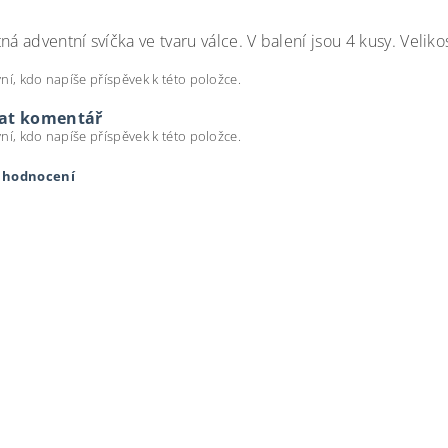
ná adventní svíčka ve tvaru válce. V balení jsou 4 kusy. Veliko
ní, kdo napíše příspěvek k této položce.
dat komentář
ní, kdo napíše příspěvek k této položce.
t hodnocení
ením hodnocení souhlasíte s
podmínkami ochrany osobních úda