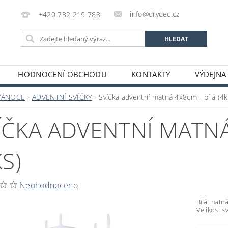
info@drydec.cz
+420 732 219 788
HODNOCENÍ OBCHODU
KONTAKTY
VÝDEJNA
OSOBNÍCH ÚDAJŮ
OBCHODNÍ PODMÍNKY
VÁNOCE
ADVENTNÍ SVÍČKY
Svíčka adventní matná 4x8cm - bílá (4k
ÍČKA ADVENTNÍ MATNÁ
KS)
Neohodnoceno
Bílá matná
Velikost sv