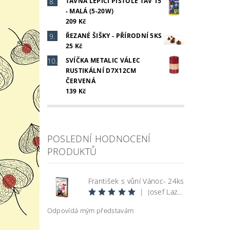
TAVNÁ LEPÍCÍ PISTOLE TAV 15
- MALÁ (5-20W)
209 Kč
ŘEZANÉ ŠIŠKY - PŘÍRODNÍ 5KS
25 Kč
SVÍČKA METALIC VÁLEC
RUSTIKÁLNÍ D7X12CM
ČERVENÁ
139 Kč
POSLEDNÍ HODNOCENÍ
PRODUKTŮ
František s vůní Vánoc- 24ks
|
Josef Lazecký
Odpovídá mým představám