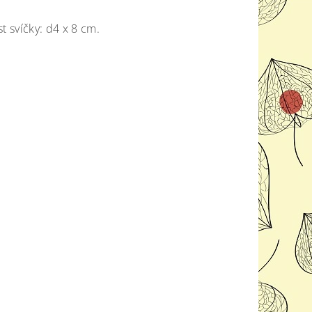
st svíčky: d4 x 8 cm.
jů