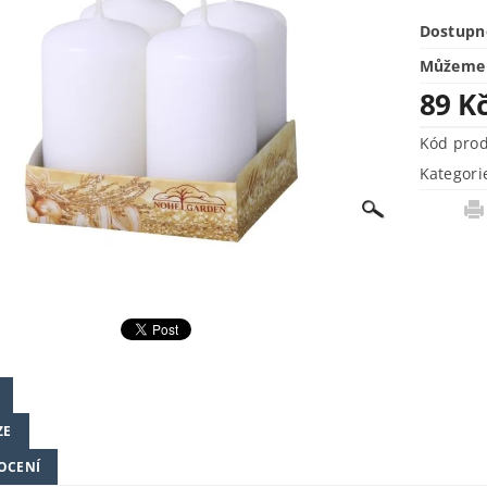
Dostupn
Můžeme 
89 K
Kód pro
Kategori
ZE
OCENÍ