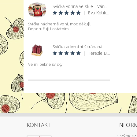
Svíčka vonná ve skle - Vánoce
|
Eva Kotikova
Svíčka nádherně voní, moc děkuji.
Doporučuji i ostatním.
Svíčka adventní škrábaná metal lesk - bordó d4x8cm 4ks
|
Terezie Bohatová
Velmi pěkné svíčky
KONTAKT
INFOR
VÝDEJNA