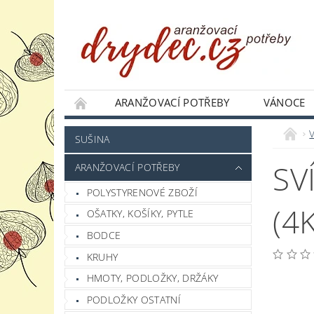
ARANŽOVACÍ POTŘEBY
VÁNOCE
JAK NAKUPOVAT
PODMÍNKY OCHRANY 
SUŠINA
SV
ARANŽOVACÍ POTŘEBY
POLYSTYRENOVÉ ZBOŽÍ
(4
OŠATKY, KOŠÍKY, PYTLE
BODCE
KRUHY
HMOTY, PODLOŽKY, DRŽÁKY
PODLOŽKY OSTATNÍ