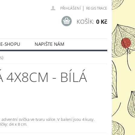
|
PŘIHLÁŠENÍ
REGISTRACE
KOŠÍK:
0 Kč
 E-SHOPU
NAPIŠTE NÁM
s)
 4X8CM - BÍLÁ
 adventní svíčka ve tvaru válce. V balení jsou 4 kusy.
íčky: d4 x 8 cm.