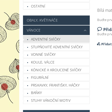
OSTATNÍ
Bílá mat
Buďte prv
OBALY, KVĚTINÁČE
Při
VÁNOCE
Buďte prv
ADVENTNÍ SVÍČKY
Přida
STUPŇOVITÉ ADVENTNÍ SVÍČKY
VONNÉ SVÍČKY
KOULE, VÁLCE
KÓNICKÉ A KROUCENÉ SVÍČKY
FIGURÁLNÍ
PRSKAVKY, FRANTIŠKY, HÁČKY
BAŇKY
STUHY VÁNOČNÍ MOTIV
Vlož