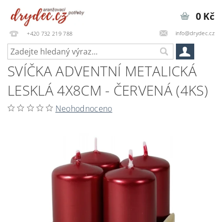
0 Kč
info@drydec.cz
+420 732 219 788
SVÍČKA ADVENTNÍ METALICKÁ
LESKLÁ 4X8CM - ČERVENÁ (4KS)
Neohodnoceno