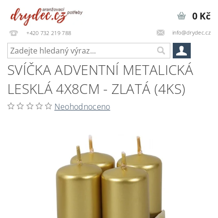
0 Kč
info@drydec.cz
+420 732 219 788
SVÍČKA ADVENTNÍ METALICKÁ
LESKLÁ 4X8CM - ZLATÁ (4KS)
Neohodnoceno