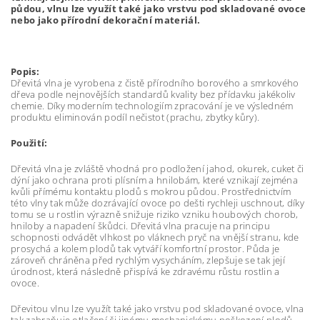
půdou, vlnu lze využít také jako vrstvu pod skladované ovoce
nebo jako přírodní dekorační materiál.
Popis:
Dřevitá vlna je vyrobena z čistě přírodního borového a smrkového
dřeva podle nejnovějších standardů kvality bez přídavku jakékoliv
chemie. Díky moderním technologiím zpracování je ve výsledném
produktu eliminován podíl nečistot (prachu, zbytky kůry).
Použití:
Dřevitá vlna je zvláště vhodná pro podložení jahod, okurek, cuket či
dýní jako ochrana proti plísním a hnilobám, které vznikají zejména
kvůli přímému kontaktu plodů s mokrou půdou. Prostřednictvím
této vlny tak může dozrávající ovoce po dešti rychleji uschnout, díky
tomu se u rostlin výrazně snižuje riziko vzniku houbových chorob,
hniloby a napadení škůdci. Dřevitá vlna pracuje na principu
schopnosti odvádět vlhkost po vláknech pryč na vnější stranu, kde
prosychá a kolem plodů tak vytváří komfortní prostor. Půda je
zároveň chráněna před rychlým vysycháním, zlepšuje se tak její
úrodnost, která následně přispívá ke zdravému růstu rostlin a
ovoce.
Dřevitou vlnu lze využít také jako vrstvu pod skladované ovoce, vlna