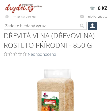
0 Kč
info@drydec.cz
+420 732 219 788
DŘEVITÁ VLNA (DŘEVOVLNA)
ROSTETO PŘÍRODNÍ - 850 G
Neohodnoceno