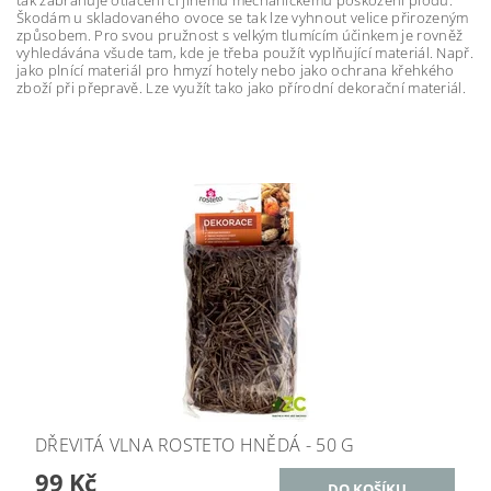
tak zabraňuje otlačení či jinému mechanickému poškození plodů.
Škodám u skladovaného ovoce se tak lze vyhnout velice přirozeným
způsobem. Pro svou pružnost s velkým tlumícím účinkem je rovněž
vyhledávána všude tam, kde je třeba použít vyplňující materiál. Např.
jako plnící materiál pro hmyzí hotely nebo jako ochrana křehkého
zboží při přepravě. Lze využít tako jako přírodní dekorační materiál.
DŘEVITÁ VLNA ROSTETO HNĚDÁ - 50 G
99 Kč