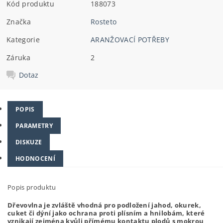
Kód produktu
188073
Značka
Rosteto
Kategorie
ARANŽOVACÍ POTŘEBY
Záruka
2
Dotaz
POPIS
PARAMETRY
DISKUZE
HODNOCENÍ
Popis produktu
Dřevovlna je zvláště vhodná pro podložení jahod, okurek,
cuket či dýní jako ochrana proti plísním a hnilobám, které
vznikají zejména kvůli přímému kontaktu plodů s mokrou