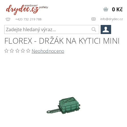
0 Kč
info@drydec.cz
+420 732 219 788
FLOREX - DRŽÁK NA KYTICI MINI
Neohodnoceno