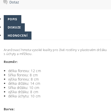
Dotaz
POPIS
DISKUZE
HODNOCENÍ
Aranžovací hmota vysoké kvality pro živé rostliny v plastovém držáku
s úchyty a mřížkou.
Rozměr:
délka florexu: 12 cm
šířka florexu: 8 cm
výška florexu: 8 cm
délka držáku: 14 cm
šířka držáku: 10 cm
výška držáku: 8 cm
délka úchytu: 10 cm
Barva: