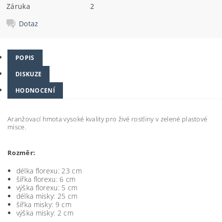
Záruka
2
Dotaz
POPIS
DISKUZE
HODNOCENÍ
Aranžovací hmota vysoké kvality pro živé rostliny v zelené plastové
misce.
Rozměr:
délka florexu: 23 cm
šířka florexu: 6 cm
výška florexu: 5 cm
délka misky: 25 cm
šířka misky: 9 cm
výška misky: 2 cm