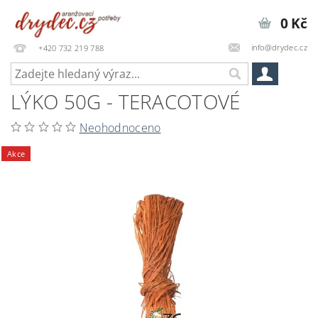
0 Kč
info@drydec.cz
+420 732 219 788
LÝKO 50G - TERACOTOVÉ
Neohodnoceno
Akce