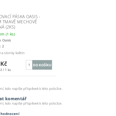
OVACÍ PÁSKA OASIS -
 TMAVĚ MECHOVĚ
NÁ (2KS)
dem
(1 ks)
a:
Oasis
: 2
na stonky květin
 Kč
č / 1 ks
ní, kdo napíše příspěvek k této položce.
dat komentář
ní, kdo napíše příspěvek k této položce.
t hodnocení