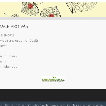
MACE PRO VÁS
 E-SHOPU
y ochrany osobních údajů
povat
í podmínky
 nám
ní obchodu
e. Dalším procházením tohoto webu vyjadřujete souhlas s jejich používáním..