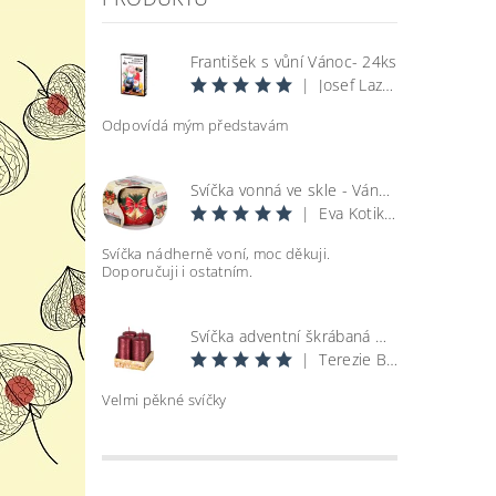
František s vůní Vánoc- 24ks
|
Josef Lazecký
Odpovídá mým představám
Svíčka vonná ve skle - Vánoce
|
Eva Kotikova
Svíčka nádherně voní, moc děkuji.
Doporučuji i ostatním.
Svíčka adventní škrábaná metal lesk - bordó d4x8cm 4ks
|
Terezie Bohatová
Velmi pěkné svíčky