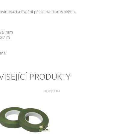
ovinovací a fixační páska na stonky květin.
: 26 mm
 27 m
lená
VISEJÍCÍ PRODUKTY
Kód:
810163