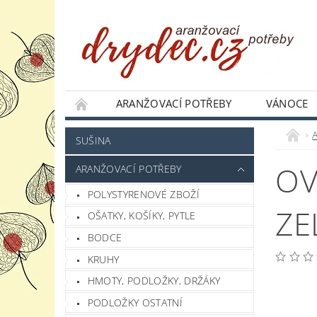
ARANŽOVACÍ POTŘEBY
VÁNOCE
JAK NAKUPOVAT
PODMÍNKY OCHRANY 
SUŠINA
OV
ARANŽOVACÍ POTŘEBY
POLYSTYRENOVÉ ZBOŽÍ
ZE
OŠATKY, KOŠÍKY, PYTLE
BODCE
KRUHY
HMOTY, PODLOŽKY, DRŽÁKY
PODLOŽKY OSTATNÍ