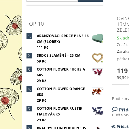
OVIN
TOP 10
13MM
ZELE
ARANŽOVACÍ SRDCE PLNÉ 16
Skla
CM (FLOREX)
Značk
111 Kč
Záruka
SRDCE SLAMĚNÉ - 25 CM
páska 
59 Kč
119
COTTON FLOWER FUCHSIA
6KS
59,50 K
29 Kč
COTTON FLOWER ORANGE
6KS
Buďte prv
29 Kč
COTTON FLOWER RUSTIK
Při
FIALOVÁ 6KS
Buďte prv
29 Kč
Přida
BRACHYCITON POPULNEUS