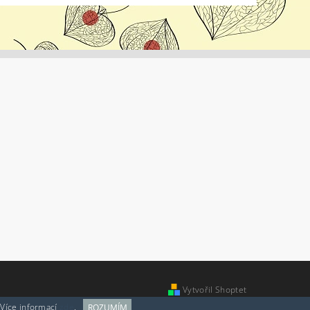
Vytvořil Shoptet
 Více informací
zde
.
ROZUMÍM