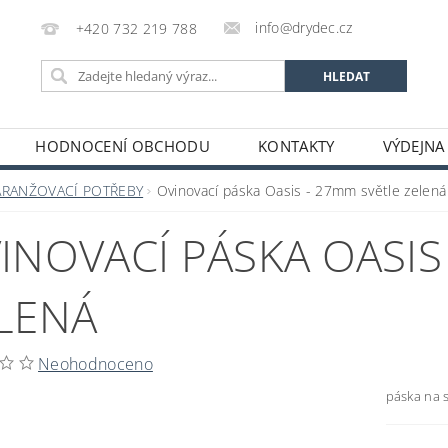
info@drydec.cz
+420 732 219 788
HODNOCENÍ OBCHODU
KONTAKTY
VÝDEJNA
OSOBNÍCH ÚDAJŮ
OBCHODNÍ PODMÍNKY
ARANŽOVACÍ POTŘEBY
Ovinovací páska Oasis - 27mm světle zelená
INOVACÍ PÁSKA OASIS
LENÁ
Neohodnoceno
páska na 