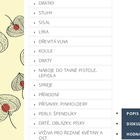
DRÁTKY
STUHY
SISAL
LÝKA
DŘEVITÁ VLNA
KOULE
DRÁTY
NÁBOJE DO TAVNÉ PISTOLE,
LEPIDLA
SPREJE
PŘÍRODNÍ
PŘÍSAVKY, PINHOLDERY
PERLY, ŠPENDLÍKY
POPIS
DRTĚ, OBLÁZKY, PÍSKY
DISKU
VÝŽIVA PRO ŘEZANÉ KVĚTINY A
HODN
OST.