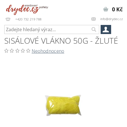
0 Kč
info@drydec.cz
+420 732 219 788
SISÁLOVÉ VLÁKNO 50G - ŽLUTÉ
Neohodnoceno