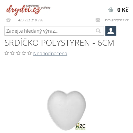
0 Kč
info@drydec.cz
+420 732 219 788
SRDÍČKO POLYSTYREN - 6CM
Neohodnoceno