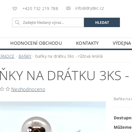
info@drydec.cz
+420 732 219 788
HODNOCENÍ OBCHODU
KONTAKTY
VÝDEJNA
OSOBNÍCH ÚDAJŮ
OBCHODNÍ PODMÍNKY
VÁNOCE
BAŇKY
baňky na drátku 3ks - růžová lesklá
ŇKY NA DRÁTKU 3KS -
Neohodnoceno
Baňka na 
Dostupn
Můžeme 