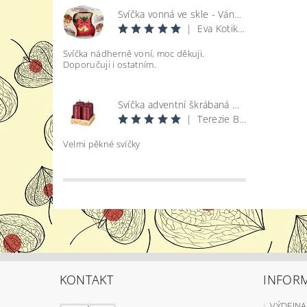
Svíčka vonná ve skle - Vánoce
|
Eva Kotikova
Svíčka nádherně voní, moc děkuji.
Doporučuji i ostatním.
Svíčka adventní škrábaná metal lesk - bordó d4x8cm 4ks
|
Terezie Bohatová
Velmi pěkné svíčky
KONTAKT
INFOR
VÝDEJNA