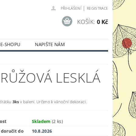
|
PŘIHLÁŠENÍ
REGISTRACE
KOŠÍK:
0 Kč
 E-SHOPU
NAPIŠTE NÁM
 RŮŽOVÁ LESKLÁ
drátku
3ks
v balení. Určeno k vánoční dekoraci.
ost
Skladem
(2 ks)
doručit do
10.8.2026