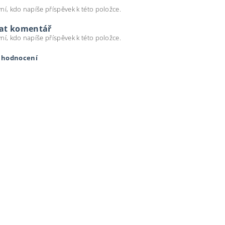
ní, kdo napíše příspěvek k této položce.
dat komentář
ní, kdo napíše příspěvek k této položce.
t hodnocení
ením hodnocení souhlasíte s
podmínkami ochrany osobních úda