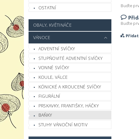
Buďte prv
OSTATNÍ
Při
Buďte prv
OBALY, KVĚTINÁČE
Přida
VÁNOCE
ADVENTNÍ SVÍČKY
STUPŇOVITÉ ADVENTNÍ SVÍČKY
VONNÉ SVÍČKY
KOULE, VÁLCE
KÓNICKÉ A KROUCENÉ SVÍČKY
FIGURÁLNÍ
PRSKAVKY, FRANTIŠKY, HÁČKY
BAŇKY
Vlož
STUHY VÁNOČNÍ MOTIV