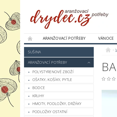
ARANŽOVACÍ POTŘEBY
VÁNOCE
JAK NAKUPOVAT
PODMÍNKY OCHRANY 
SUŠINA
BA
ARANŽOVACÍ POTŘEBY
POLYSTYRENOVÉ ZBOŽÍ
OŠATKY, KOŠÍKY, PYTLE
BODCE
KRUHY
HMOTY, PODLOŽKY, DRŽÁKY
PODLOŽKY OSTATNÍ