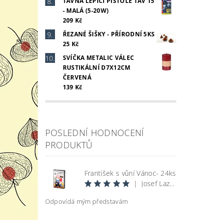
TAVNÁ LEPÍCÍ PISTOLE TAV 15
- MALÁ (5-20W)
209 Kč
ŘEZANÉ ŠIŠKY - PŘÍRODNÍ 5KS
25 Kč
SVÍČKA METALIC VÁLEC
RUSTIKÁLNÍ D7X12CM
ČERVENÁ
139 Kč
POSLEDNÍ HODNOCENÍ
PRODUKTŮ
František s vůní Vánoc- 24ks
|
Josef Lazecký
Odpovídá mým představám