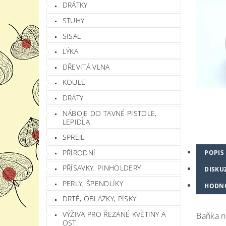
DRÁTKY
STUHY
SISAL
LÝKA
DŘEVITÁ VLNA
KOULE
DRÁTY
NÁBOJE DO TAVNÉ PISTOLE,
LEPIDLA
SPREJE
PŘÍRODNÍ
POPIS
PŘÍSAVKY, PINHOLDERY
DISKU
PERLY, ŠPENDLÍKY
HODN
DRTĚ, OBLÁZKY, PÍSKY
VÝŽIVA PRO ŘEZANÉ KVĚTINY A
Baňka n
OST.