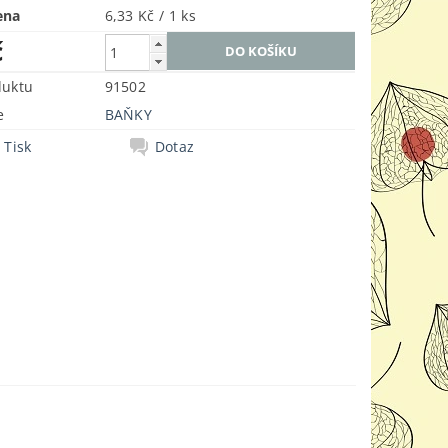
ena
6,33 Kč / 1 ks
č
duktu
91502
e
BAŇKY
Tisk
Dotaz