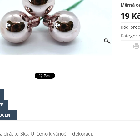
Měrná c
19 K
Kód pro
Kategori
ZE
OCENÍ
a drátku 3ks. Určeno k vánoční dekoraci.