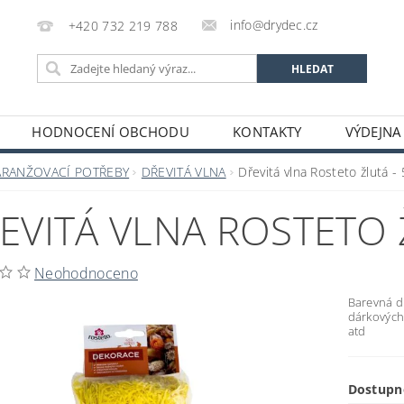
info@drydec.cz
+420 732 219 788
HODNOCENÍ OBCHODU
KONTAKTY
VÝDEJNA
OSOBNÍCH ÚDAJŮ
OBCHODNÍ PODMÍNKY
ARANŽOVACÍ POTŘEBY
DŘEVITÁ VLNA
Dřevitá vlna Rosteto žlutá - 
EVITÁ VLNA ROSTETO 
Neohodnoceno
Barevná dř
dárkových 
atd
Dostupn