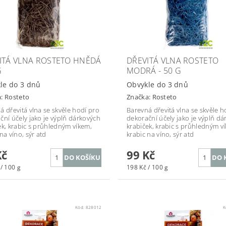
ITÁ VLNA ROSTETO HNĚDÁ
DŘEVITÁ VLNA ROSTETO
G
MODRÁ - 50 G
le do 3 dnů
Obvykle do 3 dnů
a:
Rosteto
Značka:
Rosteto
á dřevitá vlna se skvěle hodí pro
Barevná dřevitá vlna se skvěle h
ční účely jako je výplň dárkových
dekorační účely jako je výplň d
ek, krabic s průhledným víkem,
krabiček, krabic s průhledným v
na víno, sýr atd
krabic na víno, sýr atd
Kč
99 Kč
/ 100 g
198 Kč / 100 g
Kód:
828012
K