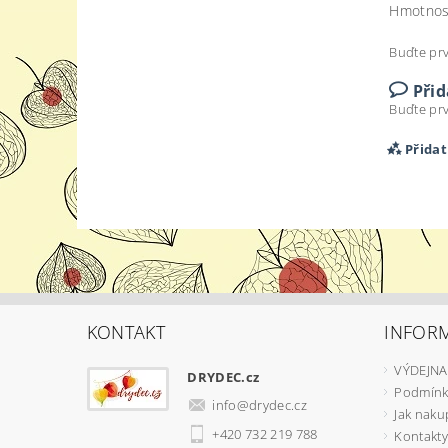
Hmotnos
Buďte prv
Při
Buďte prv
Přida
KONTAKT
INFOR
VÝDEJNA
DRYDEC.cz
Podmínk
info
@
drydec.cz
Vlož
Jak naku
+420 732 219 788
Kontakty