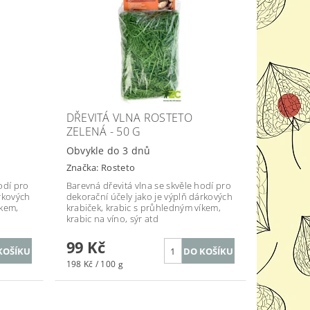
DŘEVITÁ VLNA ROSTETO
ZELENÁ - 50 G
Obvykle do 3 dnů
Značka:
Rosteto
odí pro
Barevná dřevitá vlna se skvěle hodí pro
árkových
dekorační účely jako je výplň dárkových
íkem,
krabiček, krabic s průhledným víkem,
krabic na víno, sýr atd
99 Kč
198 Kč / 100 g