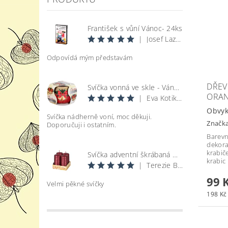
František s vůní Vánoc- 24ks
|
Josef Lazecký
Odpovídá mým představám
DŘEV
Svíčka vonná ve skle - Vánoce
ORAN
|
Eva Kotikova
Obvyk
Svíčka nádherně voní, moc děkuji.
Značk
Doporučuji i ostatním.
Barevn
dekora
krabič
Svíčka adventní škrábaná metal lesk - bordó d4x8cm 4ks
krabic 
|
Terezie Bohatová
99 
Velmi pěkné svíčky
198 Kč 