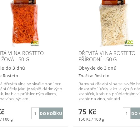
ITÁ VLNA ROSTETO
DŘEVITÁ VLNA ROSTETO
ŽOVÁ - 50 G
PŘÍRODNÍ - 50 G
le do 3 dnů
Obvykle do 3 dnů
a:
Rosteto
Značka:
Rosteto
á dřevitá vlna se skvěle hodí pro
Barevná dřevitá vlna se skvěle h
ční účely jako je výplň dárkových
dekorační účely jako je výplň d
ek, krabic s průhledným víkem,
krabiček, krabic s průhledným v
na víno, sýr atd
krabic na víno, sýr atd
Kč
75 Kč
/ 100 g
150 Kč / 100 g