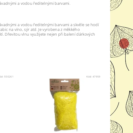
závadnými a vodou ředitelnými barvami.
ávadnými a vodou ředitelnými barvami a skvěle se hodí
rabic na víno, sýr atd. Je vyrobena z měkkého
. Dřevitou vlnu využijete nejen při balení dárkových
ód:
550261
Kód:
47959