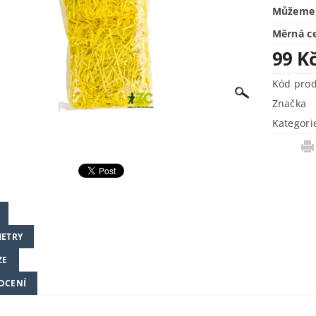
Můžeme 
Měrná c
99 K
Kód pro
Značka
Kategori
ETRY
ZE
OCENÍ