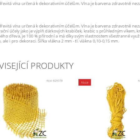
řevitá vlna určená k dekorativním účelům. Vlna je barvena zdravotně ne
řevitá vlna určená k dekorativním účelům. Vlna je barvena zdravotně nez
ační účely jako je výplň dárkových krabiček, krabic s průhledným víkem, k
ho dřeva, je 100 % přírodní a má díky svým vlastnostem všestranné využití
 ale i pro dekoraci. Šířka vlákna 2 mm - tl. vlákna 0,10-0,15 mm.
VISEJÍCÍ PRODUKTY
Kód:
829078
K
Akce