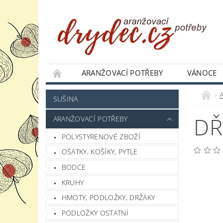
ARANŽOVACÍ POTŘEBY
VÁNOCE
JAK NAKUPOVAT
PODMÍNKY OCHRANY 
SUŠINA
DŘ
ARANŽOVACÍ POTŘEBY
POLYSTYRENOVÉ ZBOŽÍ
OŠATKY, KOŠÍKY, PYTLE
BODCE
KRUHY
HMOTY, PODLOŽKY, DRŽÁKY
PODLOŽKY OSTATNÍ