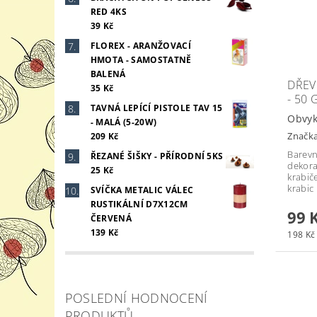
RED 4KS
39 Kč
FLOREX - ARANŽOVACÍ
HMOTA - SAMOSTATNĚ
BALENÁ
DŘEV
35 Kč
- 50 
TAVNÁ LEPÍCÍ PISTOLE TAV 15
Obvyk
- MALÁ (5-20W)
Značk
209 Kč
Barevn
ŘEZANÉ ŠIŠKY - PŘÍRODNÍ 5KS
dekora
25 Kč
krabič
krabic 
SVÍČKA METALIC VÁLEC
RUSTIKÁLNÍ D7X12CM
99 
ČERVENÁ
139 Kč
198 Kč 
POSLEDNÍ HODNOCENÍ
PRODUKTŮ