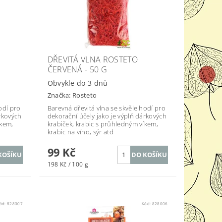
DŘEVITÁ VLNA ROSTETO
ČERVENÁ - 50 G
Obvykle do 3 dnů
Značka:
Rosteto
odí pro
Barevná dřevitá vlna se skvěle hodí pro
árkových
dekorační účely jako je výplň dárkových
íkem,
krabiček, krabic s průhledným víkem,
krabic na víno, sýr atd
99 Kč
198 Kč / 100 g
ód:
828007
Kód:
828006