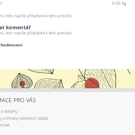
t
0.05 kg
ní, kdo napíše příspěvek k této položce.
dat komentář
ní, kdo napíše příspěvek k této položce.
t hodnocení
MACE PRO VÁS
 E-SHOPU
y ochrany osobních údajů
ením hodnocení souhlasíte s
podmínkami ochrany osobních úda
povat