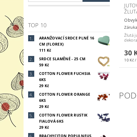
JUTO
ŽLUT
Obvyk
TOP 10
Záruka
Žlutá 
ARANŽOVACÍ SRDCE PLNÉ 16
dekora
CM (FLOREX)
111 Kč
30 
SRDCE SLAMĚNÉ - 25 CM
10 Kč /
59 Kč
COTTON FLOWER FUCHSIA
6KS
29 Kč
POD
COTTON FLOWER ORANGE
6KS
29 Kč
COTTON FLOWER RUSTIK
FIALOVÁ 6KS
29 Kč
BRACHYCITON POPULNEUS