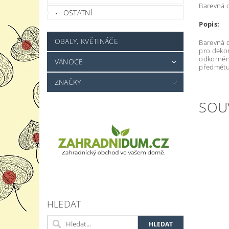
Barevná d
OSTATNÍ
Popis:
OBALY, KVĚTINÁČE
Barevná d
pro dekor
odkorněné
VÁNOCE
předmětu,
ZNAČKY
SOU
HLEDAT