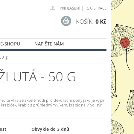
|
PŘIHLÁŠENÍ
REGISTRACE
KOŠÍK:
0 Kč
 E-SHOPU
NAPIŠTE NÁM
50 g
ŽLUTÁ - 50 G
evitá vlna se skvěle hodí pro dekorační účely jako je výplň
krabiček, krabic s průhledným víkem, krabic na víno, sýr
ost
Obvykle do 3 dnů