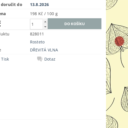
doručit do
13.8.2026
ena
198 Kč / 100 g
č
duktu
828011
Rosteto
e
DŘEVITÁ VLNA
Tisk
Dotaz