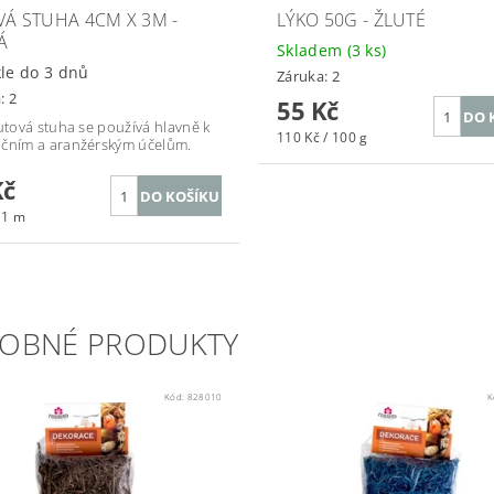
VÁ STUHA 4CM X 3M -
LÝKO 50G - ŽLUTÉ
Á
Skladem
(3 ks)
le do 3 dnů
Záruka: 2
: 2
55 Kč
jutová stuha se používá hlavně k
110 Kč / 100 g
čním a aranžérským účelům.
Kč
 1 m
OBNÉ PRODUKTY
Kód:
828010
K