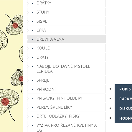
DRÁTKY
STUHY
SISAL
LÝKA
DŘEVITÁ VLNA
KOULE
DRÁTY
NÁBOJE DO TAVNÉ PISTOLE,
LEPIDLA
SPREJE
PŘÍRODNÍ
POPIS
PŘÍSAVKY, PINHOLDERY
PARAM
PERLY, ŠPENDLÍKY
DISKU
DRTĚ, OBLÁZKY, PÍSKY
HODN
VÝŽIVA PRO ŘEZANÉ KVĚTINY A
OST.