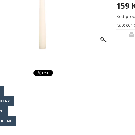
159 
Kód pro
Kategori
ETRY
ZE
OCENÍ