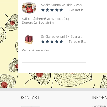
Svíčka vonná ve skle - Vánoce
|
Eva Kotikova
Svíčka nádherně voní, moc děkuji.
Doporučuji i ostatním.
Svíčka adventní škrábaná metal lesk - bordó d4x8cm 4ks
|
Terezie Bohatová
Velmi pěkné svíčky
KONTAKT
INFOR
VÝDEJNA