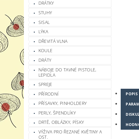
DRÁTKY
STUHY
SISAL
LÝKA
DŘEVITÁ VLNA
KOULE
DRÁTY
NÁBOJE DO TAVNÉ PISTOLE,
LEPIDLA
SPREJE
PŘÍRODNÍ
POPIS
PŘÍSAVKY, PINHOLDERY
PARAM
PERLY, ŠPENDLÍKY
DISKU
DRTĚ, OBLÁZKY, PÍSKY
HODN
VÝŽIVA PRO ŘEZANÉ KVĚTINY A
OST.