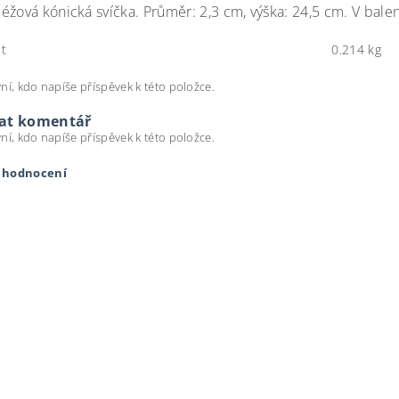
éžová kónická svíčka. Průměr: 2,3 cm, výška: 24,5 cm. V balen
t
0.214 kg
ní, kdo napíše příspěvek k této položce.
dat komentář
ní, kdo napíše příspěvek k této položce.
t hodnocení