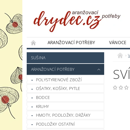
ARANŽOVACÍ POTŘEBY
VÁNOCE
JAK NAKUPOVAT
PODMÍNKY OCHRANY 
SUŠINA
SV
ARANŽOVACÍ POTŘEBY
POLYSTYRENOVÉ ZBOŽÍ
OŠATKY, KOŠÍKY, PYTLE
BODCE
KRUHY
HMOTY, PODLOŽKY, DRŽÁKY
PODLOŽKY OSTATNÍ