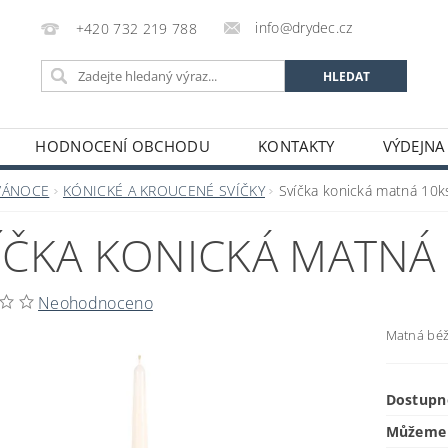
info@drydec.cz
+420 732 219 788
HODNOCENÍ OBCHODU
KONTAKTY
VÝDEJNA
OSOBNÍCH ÚDAJŮ
OBCHODNÍ PODMÍNKY
VÁNOCE
KÓNICKÉ A KROUCENÉ SVÍČKY
Svíčka konická matná 10k
ÍČKA KONICKÁ MATNÁ 
Neohodnoceno
Matná béžo
Dostupn
Můžeme 