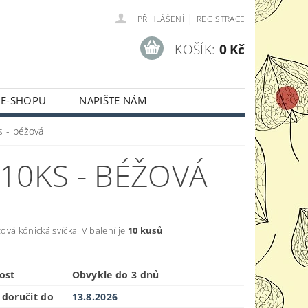
|
PŘIHLÁŠENÍ
REGISTRACE
KOŠÍK:
0 Kč
 E-SHOPU
NAPIŠTE NÁM
s - béžová
10KS - BÉŽOVÁ
vá kónická svíčka. V balení je
10 kusů
.
ost
Obvykle do 3 dnů
doručit do
13.8.2026