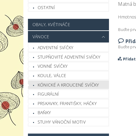
Matná b
OSTATNÍ
Hmotnos
OBALY, KVĚTINÁČE
Buďte prv
VÁNOCE
Při
Buďte prv
ADVENTNÍ SVÍČKY
STUPŇOVITÉ ADVENTNÍ SVÍČKY
Přida
VONNÉ SVÍČKY
KOULE, VÁLCE
KÓNICKÉ A KROUCENÉ SVÍČKY
FIGURÁLNÍ
PRSKAVKY, FRANTIŠKY, HÁČKY
BAŇKY
STUHY VÁNOČNÍ MOTIV