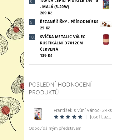
TAVNÁ LEPÍCÍ PISTOLE TAV 15
- MALÁ (5-20W)
209 Kč
ŘEZANÉ ŠIŠKY - PŘÍRODNÍ 5KS
25 Kč
SVÍČKA METALIC VÁLEC
RUSTIKÁLNÍ D7X12CM
ČERVENÁ
139 Kč
POSLEDNÍ HODNOCENÍ
PRODUKTŮ
František s vůní Vánoc- 24ks
|
Josef Lazecký
Odpovídá mým představám