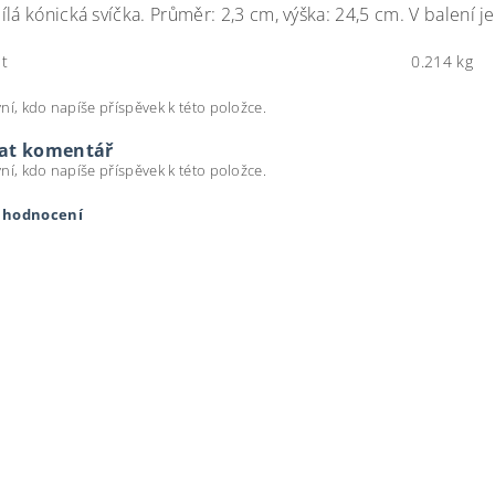
lá kónická svíčka. Průměr: 2,3 cm, výška: 24,5 cm. V balení j
t
0.214 kg
ní, kdo napíše příspěvek k této položce.
dat komentář
ní, kdo napíše příspěvek k této položce.
t hodnocení