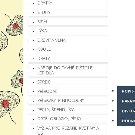
DRÁTKY
STUHY
SISAL
LÝKA
DŘEVITÁ VLNA
KOULE
DRÁTY
NÁBOJE DO TAVNÉ PISTOLE,
LEPIDLA
SPREJE
PŘÍRODNÍ
POPIS
PŘÍSAVKY, PINHOLDERY
PARAM
PERLY, ŠPENDLÍKY
DISKU
DRTĚ, OBLÁZKY, PÍSKY
HODN
VÝŽIVA PRO ŘEZANÉ KVĚTINY A
OST.