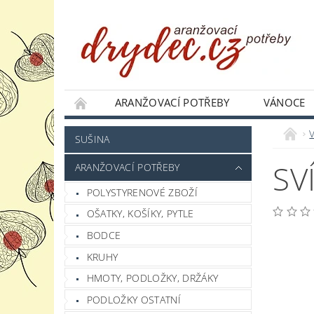
ARANŽOVACÍ POTŘEBY
VÁNOCE
JAK NAKUPOVAT
PODMÍNKY OCHRANY 
SUŠINA
SV
ARANŽOVACÍ POTŘEBY
POLYSTYRENOVÉ ZBOŽÍ
OŠATKY, KOŠÍKY, PYTLE
BODCE
KRUHY
HMOTY, PODLOŽKY, DRŽÁKY
PODLOŽKY OSTATNÍ