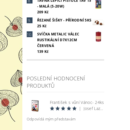
TAVNÁ LEPÍCÍ PISTOLE TAV 15
- MALÁ (5-20W)
209 Kč
ŘEZANÉ ŠIŠKY - PŘÍRODNÍ 5KS
25 Kč
SVÍČKA METALIC VÁLEC
RUSTIKÁLNÍ D7X12CM
ČERVENÁ
139 Kč
POSLEDNÍ HODNOCENÍ
PRODUKTŮ
František s vůní Vánoc- 24ks
|
Josef Lazecký
Odpovídá mým představám