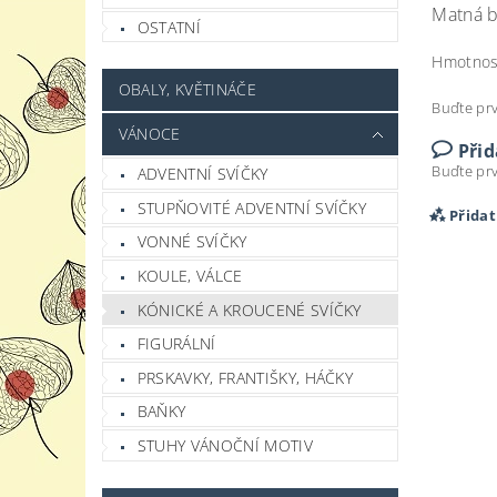
Matná bí
OSTATNÍ
Hmotnos
OBALY, KVĚTINÁČE
Buďte prv
VÁNOCE
Při
Buďte prv
ADVENTNÍ SVÍČKY
STUPŇOVITÉ ADVENTNÍ SVÍČKY
Přida
VONNÉ SVÍČKY
KOULE, VÁLCE
KÓNICKÉ A KROUCENÉ SVÍČKY
FIGURÁLNÍ
PRSKAVKY, FRANTIŠKY, HÁČKY
BAŇKY
STUHY VÁNOČNÍ MOTIV