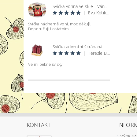
Svíčka vonná ve skle - Vánoce
|
Eva Kotikova
Svíčka nádherně voní, moc děkuji.
Doporučuji i ostatním.
Svíčka adventní škrábaná metal lesk - bordó d4x8cm 4ks
|
Terezie Bohatová
Velmi pěkné svíčky
KONTAKT
INFOR
VÝDEJNA