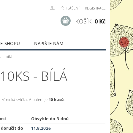
|
PŘIHLÁŠENÍ
REGISTRACE
KOŠÍK:
0 Kč
 E-SHOPU
NAPIŠTE NÁM
 - bílá
0KS - BÍLÁ
 kónická svíčka. V balení je
10 kusů
.
ost
Obvykle do 3 dnů
doručit do
11.8.2026