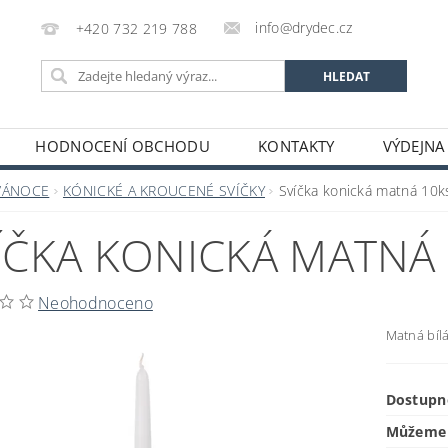
info@drydec.cz
+420 732 219 788
HODNOCENÍ OBCHODU
KONTAKTY
VÝDEJNA
OSOBNÍCH ÚDAJŮ
OBCHODNÍ PODMÍNKY
VÁNOCE
KÓNICKÉ A KROUCENÉ SVÍČKY
Svíčka konická matná 10ks
ÍČKA KONICKÁ MATNÁ 1
Neohodnoceno
Matná bílá
Dostupn
Můžeme 