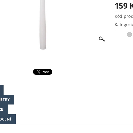
159 
Kód pro
Kategori
ETRY
ZE
OCENÍ