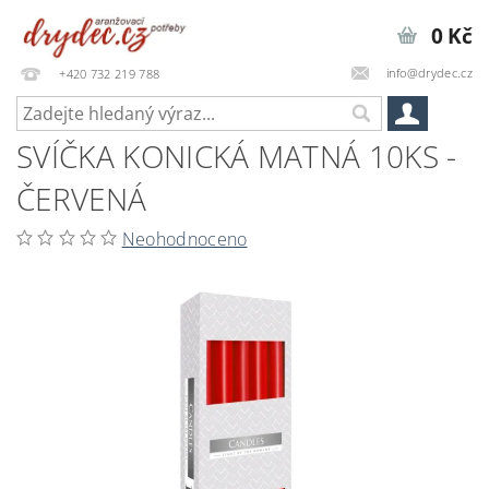
0 Kč
info@drydec.cz
+420 732 219 788
SVÍČKA KONICKÁ MATNÁ 10KS -
ČERVENÁ
Neohodnoceno