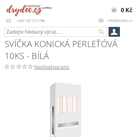
0 Kč
info@drydec.cz
+420 732 219 788
SVÍČKA KONICKÁ PERLEŤÓVÁ
10KS - BÍLÁ
Neohodnoceno