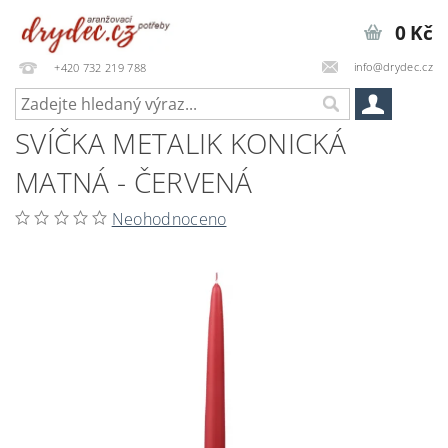
0 Kč
info@drydec.cz
+420 732 219 788
SVÍČKA METALIK KONICKÁ
MATNÁ - ČERVENÁ
Neohodnoceno