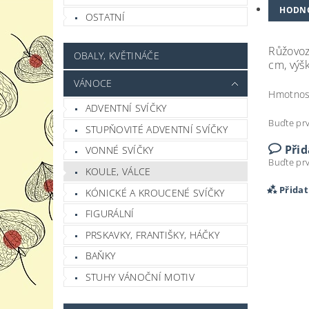
HODN
OSTATNÍ
Růžovoz
OBALY, KVĚTINÁČE
cm, výš
VÁNOCE
Hmotnos
ADVENTNÍ SVÍČKY
Buďte prv
STUPŇOVITÉ ADVENTNÍ SVÍČKY
Při
VONNÉ SVÍČKY
Buďte prv
KOULE, VÁLCE
Přida
KÓNICKÉ A KROUCENÉ SVÍČKY
FIGURÁLNÍ
PRSKAVKY, FRANTIŠKY, HÁČKY
BAŇKY
STUHY VÁNOČNÍ MOTIV