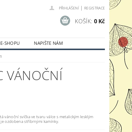
|
PŘIHLÁŠENÍ
REGISTRACE
KOŠÍK:
0 Kč
 E-SHOPU
NAPIŠTE NÁM
m
C VÁNOČNÍ
á vánoční svíčka ve tvaru válce s metalickým lesklým
je ozdobena stříbrnými kamínky.