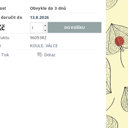
ost
Obvykle do 3 dnů
doručit do
13.8.2026
Kč
duktu
96093RZ
e
KOULE, VÁLCE
Tisk
Dotaz