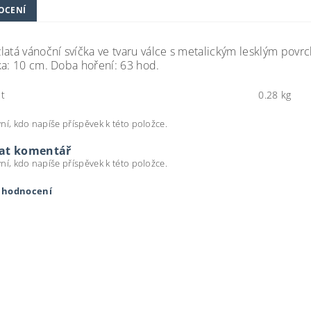
OCENÍ
latá vánoční svíčka ve tvaru válce s metalickým lesklým pov
ka: 10 cm. Doba hoření: 63 hod.
t
0.28 kg
ní, kdo napíše příspěvek k této položce.
dat komentář
ní, kdo napíše příspěvek k této položce.
t hodnocení