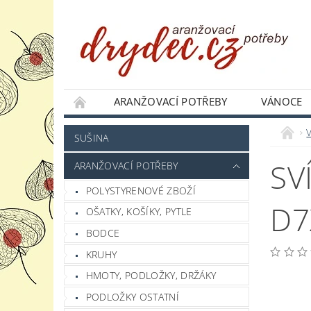
ARANŽOVACÍ POTŘEBY
VÁNOCE
JAK NAKUPOVAT
PODMÍNKY OCHRANY 
SUŠINA
SV
ARANŽOVACÍ POTŘEBY
POLYSTYRENOVÉ ZBOŽÍ
D7
OŠATKY, KOŠÍKY, PYTLE
BODCE
KRUHY
HMOTY, PODLOŽKY, DRŽÁKY
PODLOŽKY OSTATNÍ