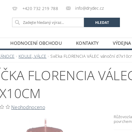
info@drydec.cz
+420 732 219 788
HODNOCENÍ OBCHODU
KONTAKTY
VÝDEJNA
OSOBNÍCH ÚDAJŮ
OBCHODNÍ PODMÍNKY
VÁNOCE
KOULE, VÁLCE
Svíčka FLORENCIA VÁLEC vánoční d7x10c
ÍČKA FLORENCIA VÁLE
X10CM
Neohodnoceno
Růžovozlat
povrchem 