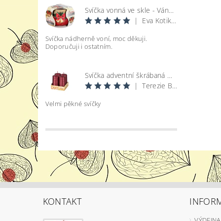
Svíčka vonná ve skle - Vánoce
|
Eva Kotikova
Svíčka nádherně voní, moc děkuji.
Doporučuji i ostatním.
Svíčka adventní škrábaná metal lesk - bordó d4x8cm 4ks
|
Terezie Bohatová
Velmi pěkné svíčky
KONTAKT
INFOR
VÝDEJNA