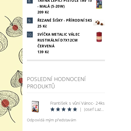
TAVNÁ LEPÍCÍ PISTOLE TAV 15
- MALÁ (5-20W)
209 Kč
ŘEZANÉ ŠIŠKY - PŘÍRODNÍ 5KS
25 Kč
SVÍČKA METALIC VÁLEC
RUSTIKÁLNÍ D7X12CM
ČERVENÁ
139 Kč
POSLEDNÍ HODNOCENÍ
PRODUKTŮ
František s vůní Vánoc- 24ks
|
Josef Lazecký
Odpovídá mým představám