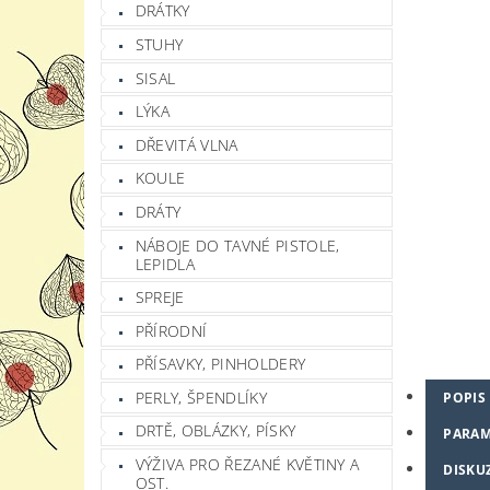
DRÁTKY
STUHY
SISAL
LÝKA
DŘEVITÁ VLNA
KOULE
DRÁTY
NÁBOJE DO TAVNÉ PISTOLE,
LEPIDLA
SPREJE
PŘÍRODNÍ
PŘÍSAVKY, PINHOLDERY
PERLY, ŠPENDLÍKY
POPIS
DRTĚ, OBLÁZKY, PÍSKY
PARAM
VÝŽIVA PRO ŘEZANÉ KVĚTINY A
DISKU
OST.