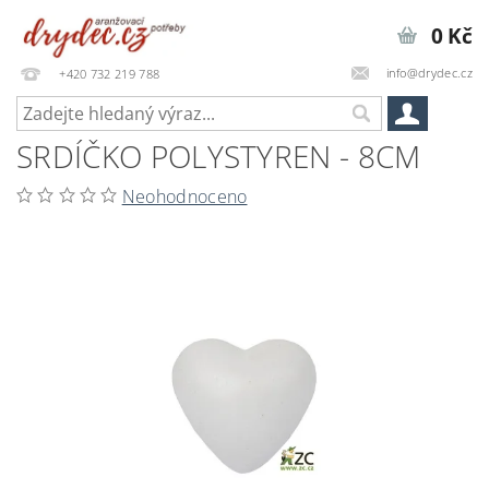
0 Kč
info@drydec.cz
+420 732 219 788
SRDÍČKO POLYSTYREN - 8CM
Neohodnoceno