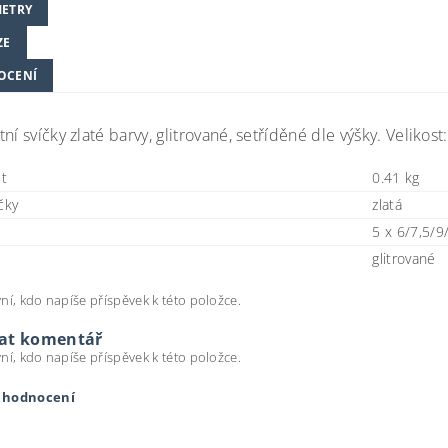
ETRY
ZE
OCENÍ
ní svíčky zlaté barvy, glitrované, setříděné dle výšky. Velikost:
t
0.41 kg
čky
zlatá
5 x 6/7,5/
glitrované
ní, kdo napíše příspěvek k této položce.
dat komentář
ní, kdo napíše příspěvek k této položce.
t hodnocení