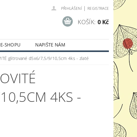
|
PŘIHLÁŠENÍ
REGISTRACE
KOŠÍK:
0 Kč
 E-SHOPU
NAPIŠTE NÁM
TÉ glitrované d5x6/7,5/9/10,5cm 4ks - zlaté
OVITÉ
10,5CM 4KS -