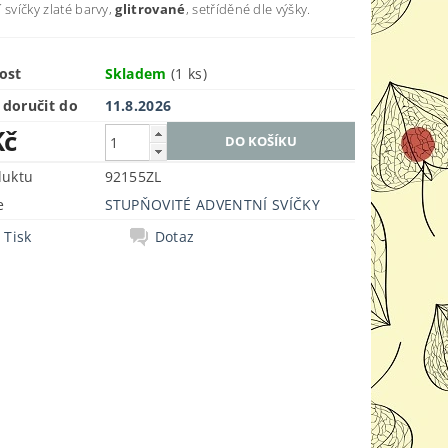
 svíčky zlaté barvy,
glitrované
, setříděné dle výšky.
ost
Skladem
(1 ks)
doručit do
11.8.2026
Kč
duktu
92155ZL
e
STUPŇOVITÉ ADVENTNÍ SVÍČKY
Tisk
Dotaz