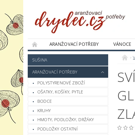
ARANŽOVACÍ POTŘEBY
VÁNOCE
JAK NAKUPOVAT
PODMÍNKY OCHRANY 
SUŠINA
SV
ARANŽOVACÍ POTŘEBY
POLYSTYRENOVÉ ZBOŽÍ
GL
OŠATKY, KOŠÍKY, PYTLE
BODCE
ZL
KRUHY
HMOTY, PODLOŽKY, DRŽÁKY
PODLOŽKY OSTATNÍ