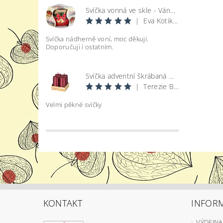
Svíčka vonná ve skle - Vánoce
|
Eva Kotikova
Svíčka nádherně voní, moc děkuji.
Doporučuji i ostatním.
Svíčka adventní škrábaná metal lesk - bordó d4x8cm 4ks
|
Terezie Bohatová
Velmi pěkné svíčky
KONTAKT
INFOR
VÝDEJNA