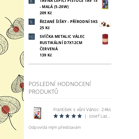
TAVNÁ LEPÍCÍ PISTOLE TAV 15
- MALÁ (5-20W)
209 Kč
ŘEZANÉ ŠIŠKY - PŘÍRODNÍ 5KS
25 Kč
SVÍČKA METALIC VÁLEC
RUSTIKÁLNÍ D7X12CM
ČERVENÁ
139 Kč
POSLEDNÍ HODNOCENÍ
PRODUKTŮ
František s vůní Vánoc- 24ks
|
Josef Lazecký
Odpovídá mým představám