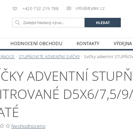
info@drydec.cz
+420 732 219 788
HODNOCENÍ OBCHODU
KONTAKTY
VÝDEJNA
OSOBNÍCH ÚDAJŮ
OBCHODNÍ PODMÍNKY
VÁNOCE
STUPŇOVITÉ ADVENTNÍ SVÍČKY
Svíčky adventní STUPŇOVI
ÍČKY ADVENTNÍ STUPŇ
ITROVANÉ D5X6/7,5/9/
ATÉ
Neohodnoceno