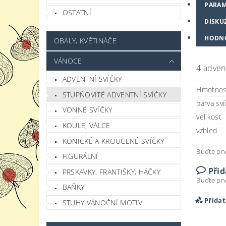
PARAM
OSTATNÍ
DISKU
HODN
OBALY, KVĚTINÁČE
VÁNOCE
4 advent
ADVENTNÍ SVÍČKY
Hmotnos
STUPŇOVITÉ ADVENTNÍ SVÍČKY
barva sví
VONNÉ SVÍČKY
velikost
KOULE, VÁLCE
vzhled
KÓNICKÉ A KROUCENÉ SVÍČKY
Buďte prv
FIGURÁLNÍ
Při
PRSKAVKY, FRANTIŠKY, HÁČKY
Buďte prv
BAŇKY
Přida
STUHY VÁNOČNÍ MOTIV