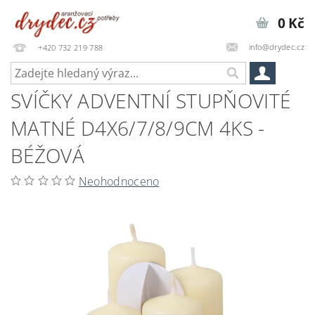
0 Kč
info@drydec.cz
+420 732 219 788
SVÍČKY ADVENTNÍ STUPŇOVITÉ
MATNÉ D4X6/7/8/9CM 4KS -
BÉŽOVÁ
Neohodnoceno