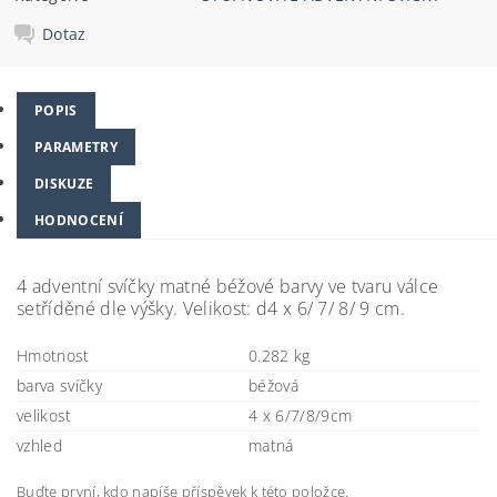
Dotaz
POPIS
PARAMETRY
DISKUZE
HODNOCENÍ
4 adventní svíčky matné béžové barvy ve tvaru válce
setříděné dle výšky. Velikost: d4 x 6/ 7/ 8/ 9 cm.
Hmotnost
0.282 kg
barva svíčky
béžová
velikost
4 x 6/7/8/9cm
vzhled
matná
Buďte první, kdo napíše příspěvek k této položce.