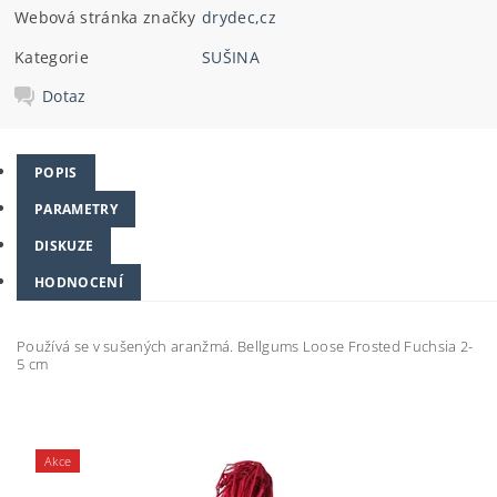
Webová stránka značky
drydec,cz
Kategorie
SUŠINA
Dotaz
POPIS
PARAMETRY
DISKUZE
HODNOCENÍ
Používá se v sušených aranžmá. Bellgums Loose Frosted Fuchsia 2-
5 cm
Akce