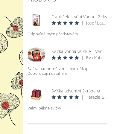
František s vůní Vánoc- 24ks
|
Josef Lazecký
Odpovídá mým představám
Svíčka vonná ve skle - Vánoce
|
Eva Kotikova
Svíčka nádherně voní, moc děkuji.
Doporučuji i ostatním.
Svíčka adventní škrábaná metal lesk - bordó d4x8cm 4ks
|
Terezie Bohatová
Velmi pěkné svíčky