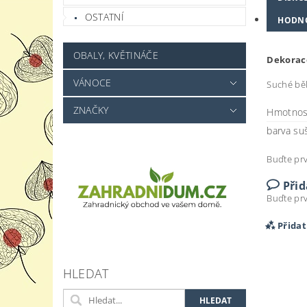
OSTATNÍ
HODN
OBALY, KVĚTINÁČE
Dekorace
VÁNOCE
Suché běl
ZNAČKY
Hmotnos
barva su
Buďte prv
Při
Buďte prv
Přida
HLEDAT