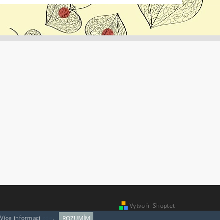
Vytvořil Shoptet
 Více informací
zde
.
ROZUMÍM