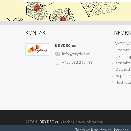
KONTAKT
INFOR
VÝDEJNA
DRYDEC.cz
Podmínk
info
@
drydec.cz
Jak naku
+420 732 219 788
Kontakty
Obchodn
Napište
Hodnoce
2026 ©
DRYDEC.cz
, všechna práva vyhrazena
Tento web používá soubory cooki