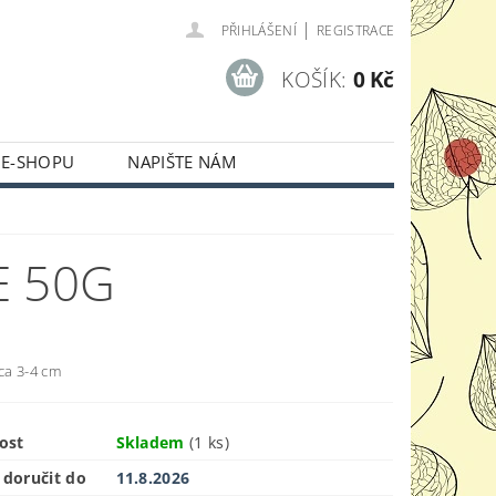
|
PŘIHLÁŠENÍ
REGISTRACE
KOŠÍK:
0 Kč
 E-SHOPU
NAPIŠTE NÁM
E 50G
cca 3-4 cm
ost
Skladem
(1 ks)
doručit do
11.8.2026