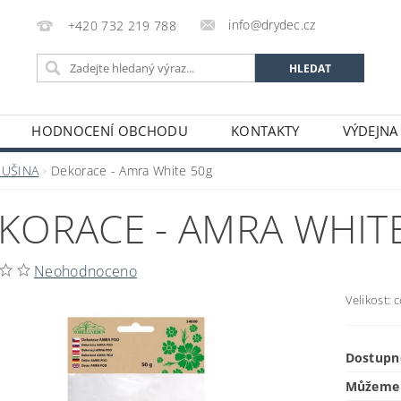
info@drydec.cz
+420 732 219 788
HODNOCENÍ OBCHODU
KONTAKTY
VÝDEJNA
OSOBNÍCH ÚDAJŮ
OBCHODNÍ PODMÍNKY
SUŠINA
Dekorace - Amra White 50g
KORACE - AMRA WHIT
Neohodnoceno
Velikost: 
Dostupn
Můžeme 