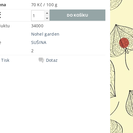
ena
70 Kč / 100 g
č
duktu
34000
Nohel garden
e
SUŠINA
2
Tisk
Dotaz