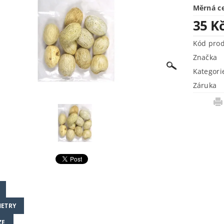
Měrná c
35 K
Kód pro
Značka
Kategori
Záruka
ETRY
ZE