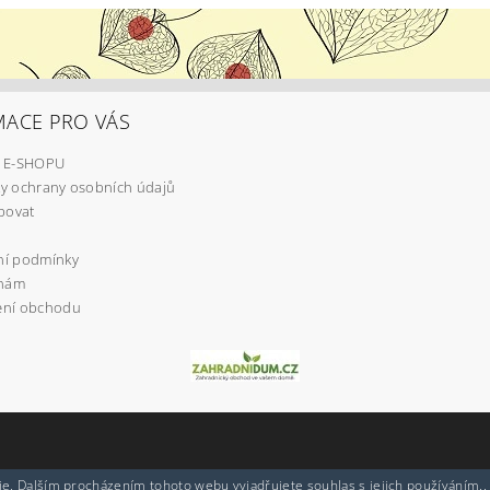
MACE PRO VÁS
 E-SHOPU
y ochrany osobních údajů
povat
í podmínky
 nám
ní obchodu
e. Dalším procházením tohoto webu vyjadřujete souhlas s jejich používáním..