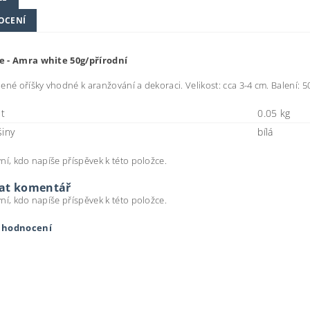
OCENÍ
 - Amra white 50g/přírodní
ené oříšky vhodné k aranžování a dekoraci. Velikost: cca 3-4 cm. Balení: 50
t
0.05 kg
šiny
bílá
ní, kdo napíše příspěvek k této položce.
dat komentář
ní, kdo napíše příspěvek k této položce.
t hodnocení