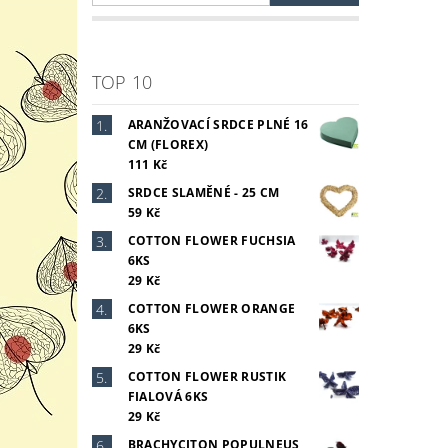
TOP 10
ARANŽOVACÍ SRDCE PLNÉ 16
Vlož
CM (FLOREX)
111 Kč
SRDCE SLAMĚNÉ - 25 CM
59 Kč
COTTON FLOWER FUCHSIA
6KS
29 Kč
COTTON FLOWER ORANGE
6KS
29 Kč
COTTON FLOWER RUSTIK
FIALOVÁ 6KS
29 Kč
BRACHYCITON POPULNEUS