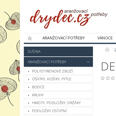
ARANŽOVACÍ POTŘEBY
VÁNOCE
JAK NAKUPOVAT
PODMÍNKY OCHRANY 
SUŠINA
DE
ARANŽOVACÍ POTŘEBY
POLYSTYRENOVÉ ZBOŽÍ
OŠATKY, KOŠÍKY, PYTLE
BODCE
KRUHY
HMOTY, PODLOŽKY, DRŽÁKY
PODLOŽKY OSTATNÍ