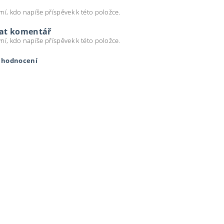
ní, kdo napíše příspěvek k této položce.
dat komentář
ní, kdo napíše příspěvek k této položce.
t hodnocení
ením hodnocení souhlasíte s
podmínkami ochrany osobních úda