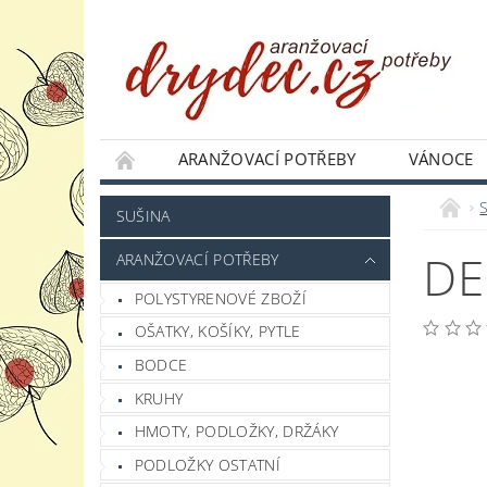
ARANŽOVACÍ POTŘEBY
VÁNOCE
JAK NAKUPOVAT
PODMÍNKY OCHRANY 
SUŠINA
DE
ARANŽOVACÍ POTŘEBY
POLYSTYRENOVÉ ZBOŽÍ
OŠATKY, KOŠÍKY, PYTLE
BODCE
KRUHY
HMOTY, PODLOŽKY, DRŽÁKY
PODLOŽKY OSTATNÍ