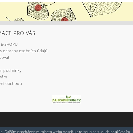
MACE PRO VÁS
 E-SHOPU
y ochrany osobních údajů
povat
í podmínky
 nám
ní obchodu
e. Dalším procházením tohoto webu vyjadřujete souhlas s jejich používáním..