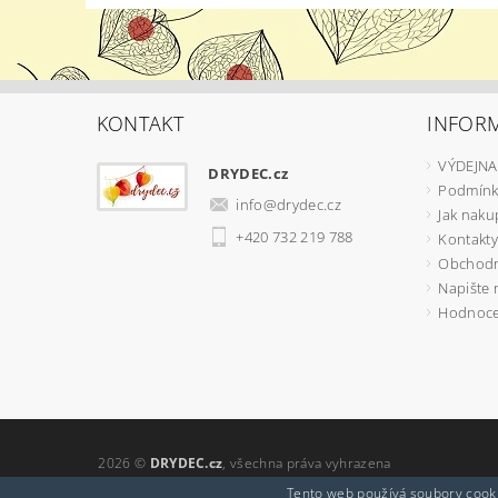
KONTAKT
INFOR
VÝDEJNA
DRYDEC.cz
Podmínk
info
@
drydec.cz
Jak naku
+420 732 219 788
Kontakty
Obchodn
Napište
Hodnoce
2026 ©
DRYDEC.cz
, všechna práva vyhrazena
Tento web používá soubory cooki