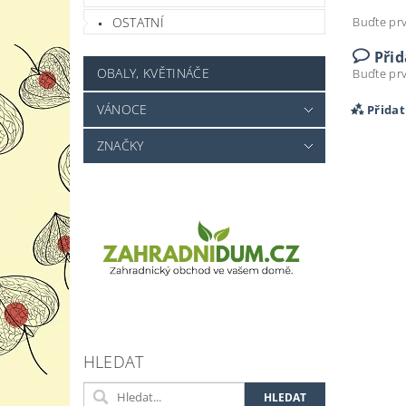
OSTATNÍ
Buďte prv
Při
OBALY, KVĚTINÁČE
Buďte prv
VÁNOCE
Přida
ZNAČKY
Vlož
HLEDAT