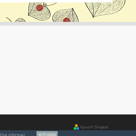
Vytvořil Shoptet
 Více informací
zde
.
ROZUMÍM