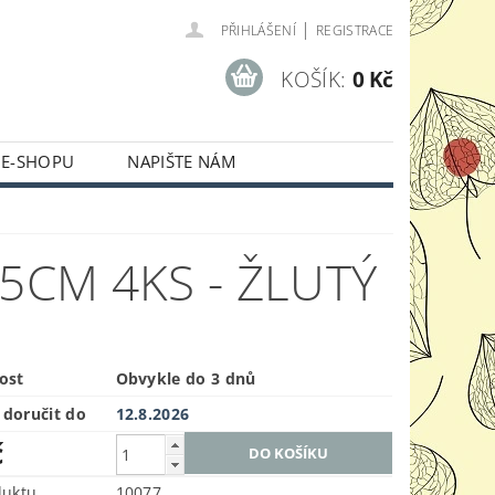
|
PŘIHLÁŠENÍ
REGISTRACE
KOŠÍK:
0 Kč
 E-SHOPU
NAPIŠTE NÁM
5CM 4KS - ŽLUTÝ
ost
Obvykle do 3 dnů
doručit do
12.8.2026
č
duktu
10077