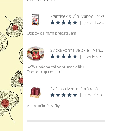
František s vůní Vánoc- 24ks
|
Josef Lazecký
Odpovídá mým představám
Svíčka vonná ve skle - Vánoce
|
Eva Kotikova
Svíčka nádherně voní, moc děkuji.
Doporučuji i ostatním.
Svíčka adventní škrábaná metal lesk - bordó d4x8cm 4ks
|
Terezie Bohatová
Velmi pěkné svíčky