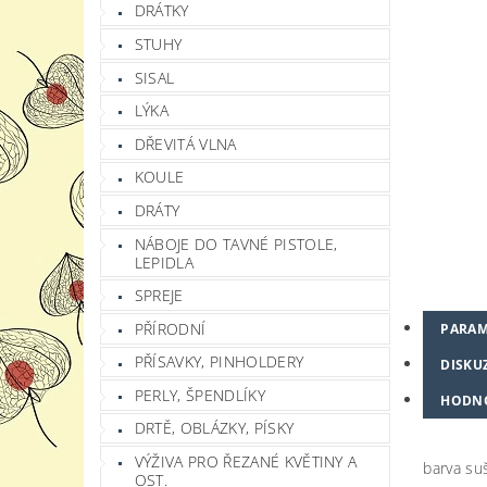
DRÁTKY
STUHY
SISAL
LÝKA
DŘEVITÁ VLNA
KOULE
DRÁTY
NÁBOJE DO TAVNÉ PISTOLE,
LEPIDLA
SPREJE
PŘÍRODNÍ
PARAM
PŘÍSAVKY, PINHOLDERY
DISKU
PERLY, ŠPENDLÍKY
HODN
DRTĚ, OBLÁZKY, PÍSKY
VÝŽIVA PRO ŘEZANÉ KVĚTINY A
barva su
OST.