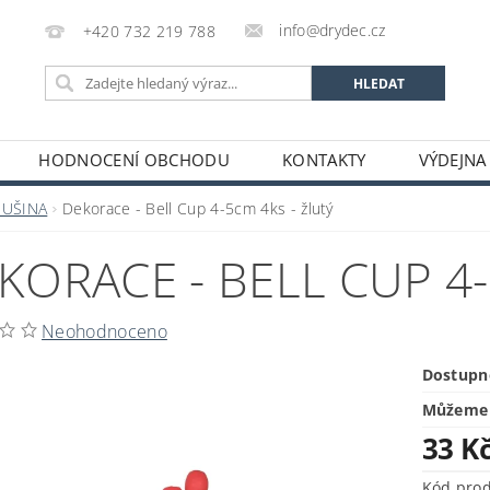
info@drydec.cz
+420 732 219 788
HODNOCENÍ OBCHODU
KONTAKTY
VÝDEJNA
OSOBNÍCH ÚDAJŮ
OBCHODNÍ PODMÍNKY
SUŠINA
Dekorace - Bell Cup 4-5cm 4ks - žlutý
KORACE - BELL CUP 4-
Neohodnoceno
Dostupn
Můžeme 
33 K
Kód pro