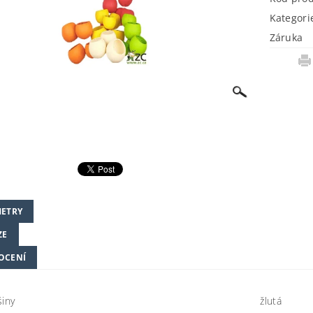
Kategori
Záruka
ETRY
ZE
OCENÍ
šiny
žlutá