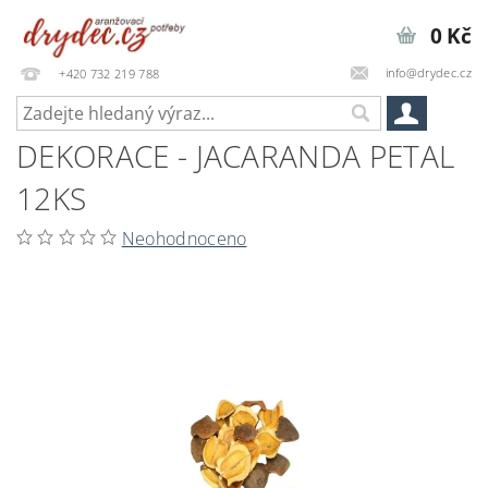
0 Kč
info@drydec.cz
+420 732 219 788
DEKORACE - JACARANDA PETAL
12KS
Neohodnoceno