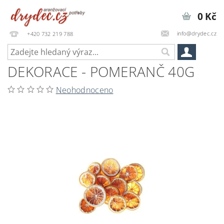
0 Kč
info@drydec.cz
+420 732 219 788
DEKORACE - POMERANČ 40G
Neohodnoceno