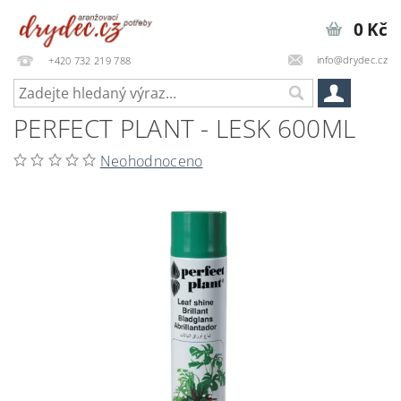
0 Kč
info@drydec.cz
+420 732 219 788
PERFECT PLANT - LESK 600ML
Neohodnoceno