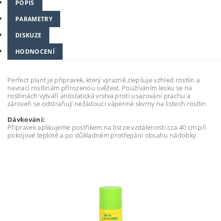
POPIS
PARAMETRY
DISKUZE
HODNOCENÍ
Perfect plant je přípravek, který výrazně zlepšuje vzhled rostlin a
navrací rostlinám přírozenou svěžest. Používáním lesku se na
rostlinách vytváří antistatická vrstva proti usazování prachu a
zároveň se odstraňují nežádoucí vápenné skvrny na listech rostlin.
Dávkování:
Připravek aplikujeme postřikem na list ze vzdálenosti cca 40 cm při
pokojové teplotě a po důkladném protřepání obsahu nádobky.