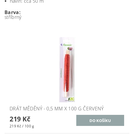
návin: cca 50 m
Barva:
stříbrný
DRÁT MĚDĚNÝ - 0,5 MM X 100 G ČERVENÝ
219 Kč
219 Kč / 100 g