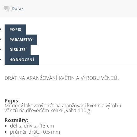
Dotaz
POPIS
PARAMETRY
DISKUZE
HODNOCENÍ
DRÁT NA ARANŽOVÁNÍ KVĚTIN A VÝROBU VĚNCŮ.
Popis:
Měděný lakovaný drát na aranžování květin a výrobu
věnců na dřevěném kolíku, váha 100 g.
Rozměry:
délka dřívka: 13 cm
průměr drátu: 0,5 mm