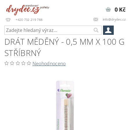
0 Kč
info@drydec.cz
+420 732 219 788
DRÁT MĚDĚNÝ - 0,5 MM X 100 G
STŘÍBRNÝ
Neohodnoceno