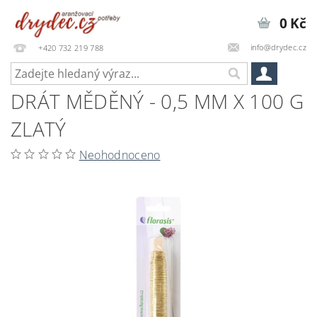
0 Kč
info@drydec.cz
+420 732 219 788
DRÁT MĚDĚNÝ - 0,5 MM X 100 G
ZLATÝ
Neohodnoceno