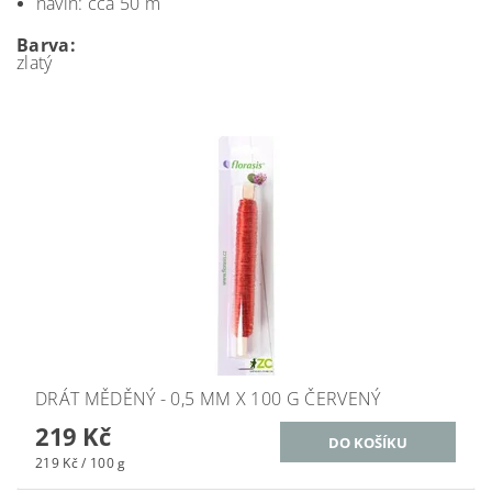
návin: cca 50 m
Barva:
zlatý
DRÁT MĚDĚNÝ - 0,5 MM X 100 G ČERVENÝ
219 Kč
219 Kč / 100 g