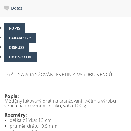
Dotaz
POPIS
PARAMETRY
DISKUZE
HODNOCENÍ
DRÁT NA ARANŽOVÁNÍ KVĚTIN A VÝROBU VĚNCŮ.
Popis:
Měděný lakovaný drát na aranžování květin a výrobu
věnců na dřevěném kolíku, váha 100 g.
Rozměry:
délka dřívka: 13 cm
průměr drátu: 0,5 mm