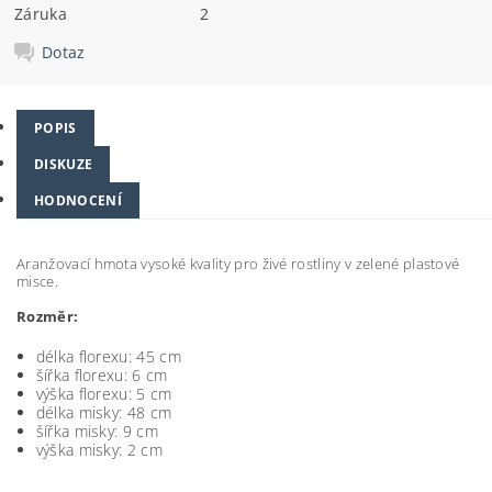
Záruka
2
Dotaz
POPIS
DISKUZE
HODNOCENÍ
Aranžovací hmota vysoké kvality pro živé rostliny v zelené plastové
misce.
Rozměr:
délka florexu: 45 cm
šířka florexu: 6 cm
výška florexu: 5 cm
délka misky: 48 cm
šířka misky: 9 cm
výška misky: 2 cm