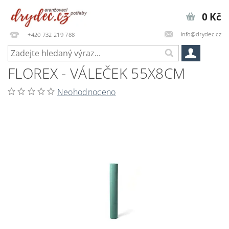
0 Kč
info@drydec.cz
+420 732 219 788
FLOREX - VÁLEČEK 55X8CM
Neohodnoceno