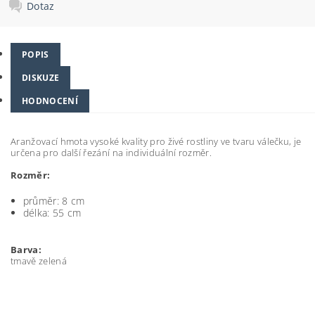
Dotaz
POPIS
DISKUZE
HODNOCENÍ
Aranžovací hmota vysoké kvality pro živé rostliny ve tvaru válečku, je
určena pro další řezání na individuální rozměr.
Rozměr:
průměr: 8 cm
délka: 55 cm
Barva:
tmavě zelená